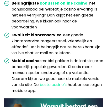
Belangrijkste
bonussen online casino
:
het
bonusaanbod beïnvloedt je casino ervaring. Is
het een verrijking? Dan krijgt het een goede
beoordeling. We kijken ook naar de
voorwaarden.
Kwaliteit klantenservice:
een goede
klantenservice reageert snel, vriendelijk en
effectief. Het is belangrijk dat ze bereikbaar zijn
via live chat, e-mail en telefoon.
Mobiel casino:
mobiel gokken is de laatste jaren
behoorlijk populair geworden. Steeds meer
mensen spelen onderweg of op vakantie.
Daarom kijken we goed naar de mobiele versie
van de site. De
beste casino’s
hebben een eigen
mobiele app.