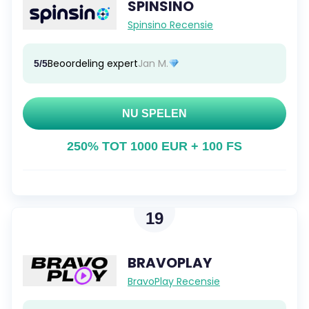
SPINSINO
Spinsino Recensie
Beoordeling expert
Jan M.
5/5
NU SPELEN
250% TOT 1000 EUR + 100 FS
19
BRAVOPLAY
BravoPlay Recensie