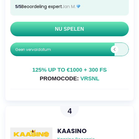
Beoordeling expert
Jan M.
5/5
NU SPELEN
Geen vervaldatum
125% UP TO €1000 + 300 FS
PROMOCODE:
VRSNL
4
KAASINO