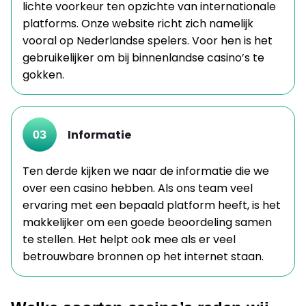
lichte voorkeur ten opzichte van internationale
platforms. Onze website richt zich namelijk
vooral op Nederlandse spelers. Voor hen is het
gebruikelijker om bij binnenlandse casino’s te
gokken.
Informatie
03
Ten derde kijken we naar de informatie die we
over een casino hebben. Als ons team veel
ervaring met een bepaald platform heeft, is het
makkelijker om een goede beoordeling samen
te stellen. Het helpt ook mee als er veel
betrouwbare bronnen op het internet staan.