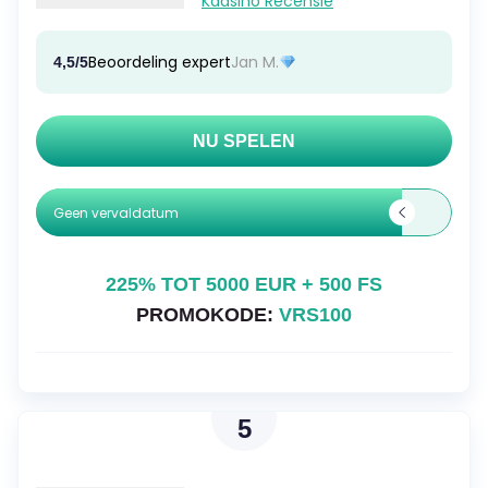
Kaasino Recensie
Beoordeling expert
Jan M.
4,5/5
NU SPELEN
Geen vervaldatum
225% TOT 5000 EUR + 500 FS
PROMOKODE:
VRS100
5