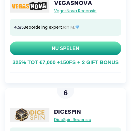
VEGASNOVA
VegasNova Recensie
Beoordeling expert
Jan M.
4,5/5
NU SPELEN
325% TOT €7,000 +150FS + 2 GIFT BONUS
6
DICESPIN
DiceSpin Recensie