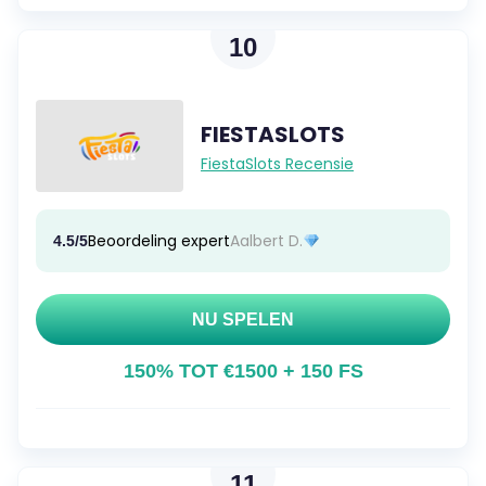
10
FIESTASLOTS
FiestaSlots Recensie
Beoordeling expert
Aalbert D.
4.5/5
NU SPELEN
150% TOT €1500 + 150 FS
11