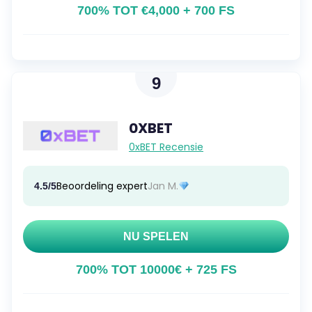
700% TOT €4,000 + 700 FS
9
0XBET
0xBET Recensie
Beoordeling expert
Jan M.
4.5/5
NU SPELEN
700% TOT 10000€ + 725 FS