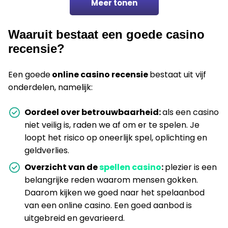
Meer tonen
Waaruit bestaat een goede casino
recensie?
Een goede
online casino recensie
bestaat uit vijf
onderdelen, namelijk:
Oordeel over betrouwbaarheid:
als een casino
niet veilig is, raden we af om er te spelen. Je
loopt het risico op oneerlijk spel, oplichting en
geldverlies.
Overzicht van de
spellen casino
:
plezier is een
belangrijke reden waarom mensen gokken.
Daarom kijken we goed naar het spelaanbod
van een online casino. Een goed aanbod is
uitgebreid en gevarieerd.