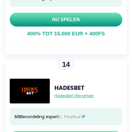
NU SPELEN
400% TOT 15.000 EUR + 400FS
14
HADESBET
HadesBet Recensie
Beoordeling expert
C. Pourbus
5/5