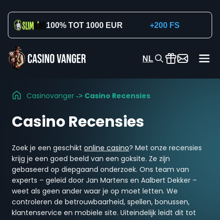
100% TOT 1000 EUR
+200 FS
NL
Casinovanger
Casino Recensies
->
Casino Recensies
Zoek je een geschikt
online casino
? Met onze recensies
krijg je een goed beeld van een goksite. Ze zijn
gebaseerd op diepgaand onderzoek. Ons team van
experts – geleid door Jan Martens en Aalbert Dekker –
weet als geen ander waar je op moet letten. We
controleren de betrouwbaarheid, spellen, bonussen,
klantenservice en mobiele site. Uiteindelijk leidt dit tot