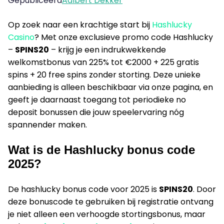
Gepubliceerd
Aalbert Dekker
Op zoek naar een krachtige start bij
Hashlucky
Casino
? Met onze exclusieve promo code Hashlucky
–
SPINS20
– krijg je een indrukwekkende
welkomstbonus van 225% tot €2000 + 225 gratis
spins + 20 free spins zonder storting. Deze unieke
aanbieding is alleen beschikbaar via onze pagina, en
geeft je daarnaast toegang tot periodieke no
deposit bonussen die jouw speelervaring nóg
spannender maken.
Wat is de Hashlucky bonus code
2025?
De hashlucky bonus code voor 2025 is
SPINS20
. Door
deze bonuscode te gebruiken bij registratie ontvang
je niet alleen een verhoogde stortingsbonus, maar