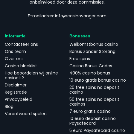
onbeïnvloed door deze commissies.
E-mailadres:
info@casinovanger.com
Informatie
Bonussen
Contacteer ons
Welkomstbonus casino
Ons team
Bonus Zonder Storting
Over ons
Free spins
Casino blacklist
Casino Bonus Codes
Hoe beoordelen wij online
400% casino bonus
casino’s?
10 euro gratis bonus casino
Disclaimer
20 free spins no deposit
Registratie
casino
Privacybeleid
50 free spins no deposit
casinos
Blog
7 euro gratis casino
Verantwoord spelen
10 euro deposit casino
Paysafecard
5 euro Paysafecard casino