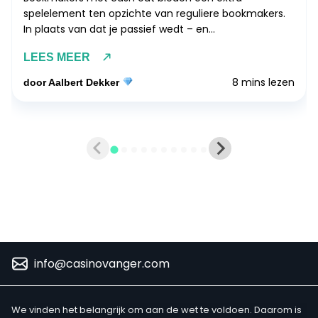
spelelement ten opzichte van reguliere bookmakers.
In plaats van dat je passief wedt – en...
LEES MEER
8
mins lezen
door Aalbert Dekker
info@casinovanger.com
We vinden het belangrijk om aan de wet te voldoen. Daarom is