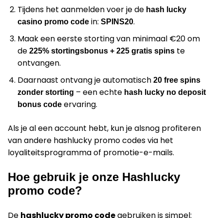
Tijdens het aanmelden voer je de
hash lucky
in:
.
casino promo code
SPINS20
Maak een eerste storting van minimaal €20 om
de
te
225% stortingsbonus + 225 gratis spins
ontvangen.
Daarnaast ontvang je automatisch
20 free spins
– een echte
zonder storting
hash lucky no deposit
ervaring.
bonus code
Als je al een account hebt, kun je alsnog profiteren
van andere hashlucky promo codes via het
loyaliteitsprogramma of promotie-e-mails.
Hoe gebruik je onze Hashlucky
promo code?
De
hashlucky promo code
gebruiken is simpel: