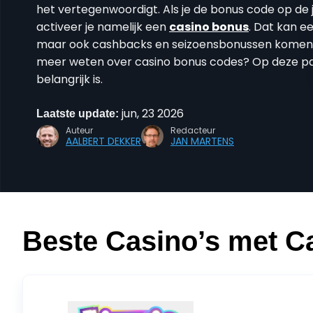
het vertegenwoordigt. Als je de bonus code op de ju
activeer je namelijk een
casino bonus
. Dat kan ee
maar ook cashbacks en seizoensbonussen komen ve
meer weten over casino bonus codes? Op deze pa
belangrijk is.
jun, 23 2026
Laatste update:
Auteur
Redacteur
AALBERT DEKKER
JAN MARTENS
Beste Casino’s met C