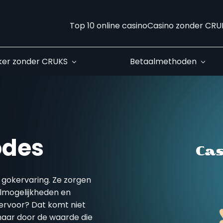
Top 10 online casino
Casino zonder CRU
er zonder CRUKS
Betaalmethoden
odes
e gokervaring. Ze zorgen
elmogelijkheden en
ervoor? Dat komt niet
 maar door de waarde die