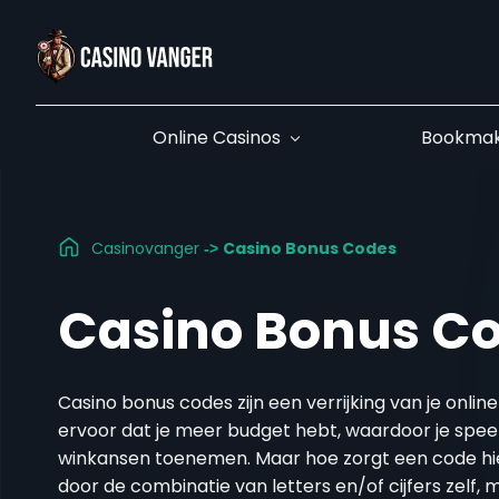
Online Casinos
Bookmak
Casinovanger
Casino Bonus Codes
->
Casino Bonus C
Casino bonus codes zijn een verrijking van je onlin
ervoor dat je meer budget hebt, waardoor je spe
winkansen toenemen. Maar hoe zorgt een code hi
door de combinatie van letters en/of cijfers zelf,