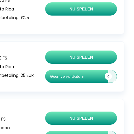
00 FS
ta Rica
NU SPELEN
nbetaling:
€25
NU SPELEN
0 FS
ta Rica
nbetaling:
25 EUR
Geen vervaldatum
NU SPELEN
 FS
acao