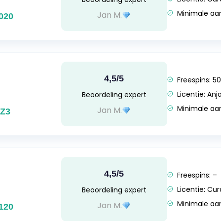
Minimale aa
Jan M.
020
4,5/5
Freespins:
50
Licentie:
Anj
Beoordeling expert
Minimale aa
Jan M.
TZ3
4,5/5
Freespins:
–
Licentie:
Cur
Beoordeling expert
Minimale aa
Jan M.
120