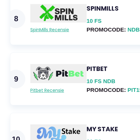
SPINMILLS
8
10 FS
PROMOCODE:
NDB
SpinMills Recensie
PITBET
9
10 FS NDB
PROMOCODE:
PIT1
Pitbet Recensie
MY STAKE
10