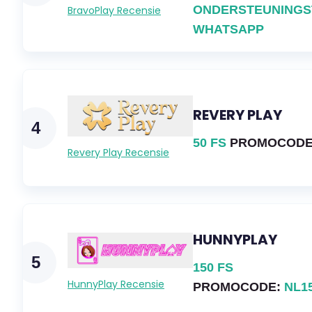
ONDERSTEUNINGS
BravoPlay Recensie
WHATSAPP
REVERY PLAY
4
50 FS
PROMOCODE
Revery Play Recensie
HUNNYPLAY
5
150 FS
HunnyPlay Recensie
PROMOCODE:
NL1