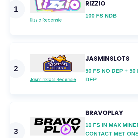
RIZZIO
1
100 FS NDB
Rizzio Recensie
JASMINSLOTS
2
50 FS NO DEP + 50
DEP
JasminSlots Recensie
BRAVOPLAY
10 FS IN MAX MIN
3
CONTACT MET ON