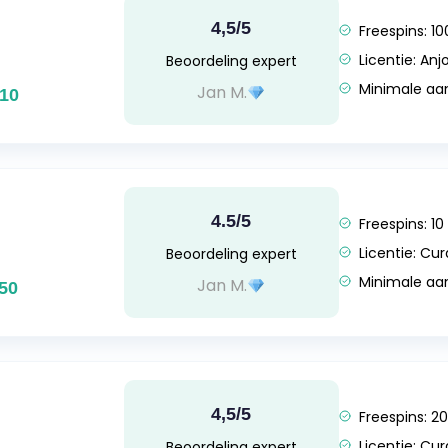
4,5/5
Freespins:
10
Licentie:
Anj
Beoordeling expert
Minimale aa
Jan M.
10
4.5/5
Freespins:
10
Licentie:
Cur
Beoordeling expert
Minimale aa
Jan M.
50
4,5/5
Freespins:
20
Licentie:
Cur
Beoordeling expert