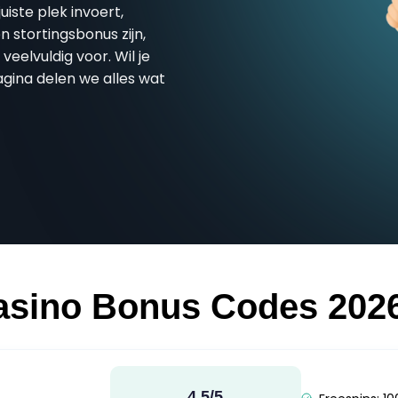
iste plek invoert,
n stortingsbonus zijn,
elvuldig voor. Wil je
gina delen we alles wat
asino Bonus Codes 202
4,5/5