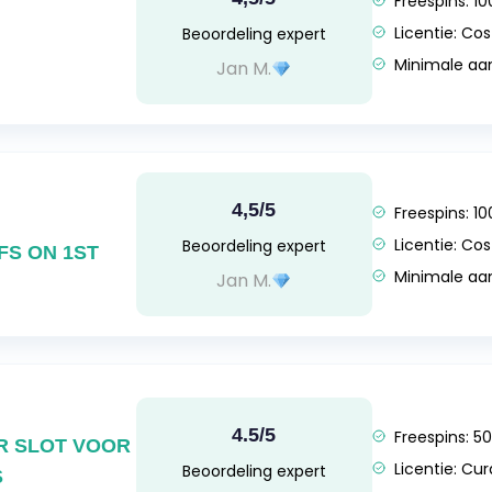
Freespins:
10
Licentie:
Cos
Beoordeling expert
Minimale aa
Jan M.
4,5/5
Freespins:
10
Licentie:
Cos
Beoordeling expert
 FS ON 1ST
Minimale aa
Jan M.
4.5/5
Freespins:
50
ER SLOT VOOR
Licentie:
Cur
Beoordeling expert
S