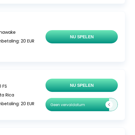
nawake
NU SPELEN
nbetaling:
20 EUR
NU SPELEN
0 FS
ta Rica
nbetaling:
20 EUR
Geen vervaldatum