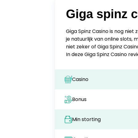
Giga spinz 
Giga Spinz Casino is nog nie
je natuurlijk van online slots
niet zeker of Giga Spinz Casino
In deze Giga Spinz Casino revi
Casino
Bonus
Min storting