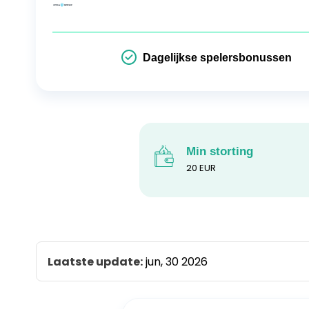
Dagelijkse spelersbonussen
Min storting
20 EUR
Laatste update:
jun, 30 2026