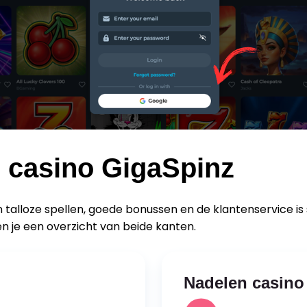
n casino GigaSpinz
ijn talloze spellen, goede bonussen en de klantenservice i
en je een overzicht van beide kanten.
Nadelen casino