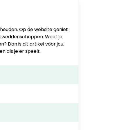
 houden. Op de website geniet
sportweddenschappen. Weet je
? Dan is dit artikel voor jou.
n als je er speelt.