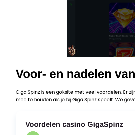
Voor- en nadelen va
Giga Spinz is een goksite met veel voordelen. Er z
mee te houden als je bij Giga Spinz speelt. We gev
Voordelen casino GigaSpinz