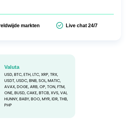
reldwijde markten
Live chat 24/7
Valuta
USD, BTC, ETH, LTC, XRP, TRX,
USDT, USDC, BNB, SOL, MATIC,
AVAX, DOGE, ARB, OP, TON, FTM,
ONE, BUSD, CAKE, BTCB, XVS, VAI,
HUNNY, BABY, BOO, MYR, IDR, THB,
PHP