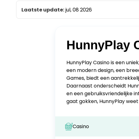
Laatste update:
jul, 08 2026
HunnyPlay C
HunnyPlay Casino is een uniek,
een modern design, een bree
Games, biedt een aantrekkelij
Daarnaast onderscheidt HunnyP
en een gebruiksvriendelijke i
gaat gokken, HunnyPlay weet e
Casino