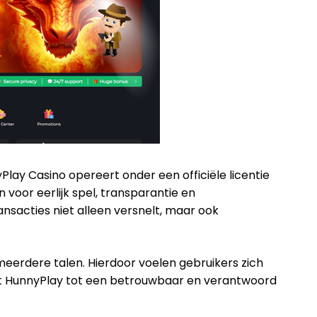
yPlay Casino opereert onder een officiële licentie
voor eerlijk spel, transparantie en
nsacties niet alleen versnelt, maar ook
meerdere talen. Hierdoor voelen gebruikers zich
akt HunnyPlay tot een betrouwbaar en verantwoord