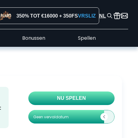
350% TOT €16000 + 350FS
VRSLIZ
NL
Bonussen
Spellen
NU SPELEN
t
Geen vervaldatum