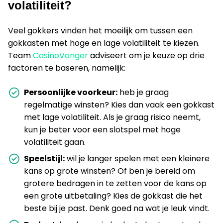
volatiliteit?
Veel gokkers vinden het moeilijk om tussen een
gokkasten met hoge en lage volatiliteit te kiezen.
Team
CasinoVanger
adviseert om je keuze op drie
factoren te baseren, namelijk:
Persoonlijke voorkeur:
heb je graag
regelmatige winsten? Kies dan vaak een gokkast
met lage volatiliteit. Als je graag risico neemt,
kun je beter voor een slotspel met hoge
volatiliteit gaan.
Speelstijl:
wil je langer spelen met een kleinere
kans op grote winsten? Of ben je bereid om
grotere bedragen in te zetten voor de kans op
een grote uitbetaling? Kies de gokkast die het
beste bij je past. Denk goed na wat je leuk vindt.