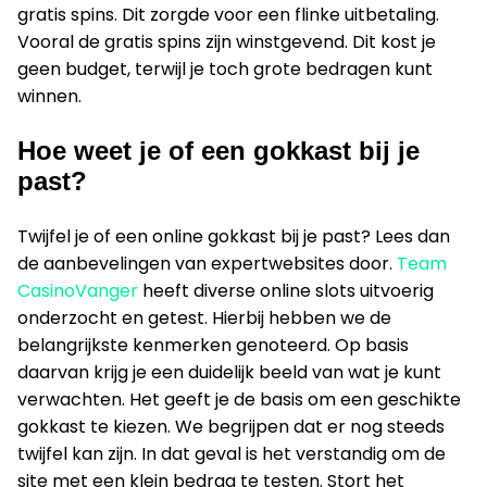
gratis spins. Dit zorgde voor een flinke uitbetaling.
Vooral de gratis spins zijn winstgevend. Dit kost je
geen budget, terwijl je toch grote bedragen kunt
winnen.
Hoe weet je of een gokkast bij je
past?
Twijfel je of een online gokkast bij je past? Lees dan
de aanbevelingen van expertwebsites door.
Team
CasinoVanger
heeft diverse online slots uitvoerig
onderzocht en getest. Hierbij hebben we de
belangrijkste kenmerken genoteerd. Op basis
daarvan krijg je een duidelijk beeld van wat je kunt
verwachten. Het geeft je de basis om een geschikte
gokkast te kiezen. We begrijpen dat er nog steeds
twijfel kan zijn. In dat geval is het verstandig om de
site met een klein bedrag te testen. Stort het