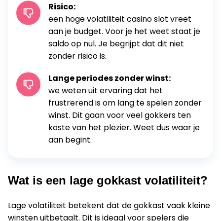
Risico:
een hoge volatiliteit casino slot vreet
aan je budget. Voor je het weet staat je
saldo op nul. Je begrijpt dat dit niet
zonder risico is.
Lange periodes zonder winst:
we weten uit ervaring dat het
frustrerend is om lang te spelen zonder
winst. Dit gaan voor veel gokkers ten
koste van het plezier. Weet dus waar je
aan begint.
Wat is een lage gokkast volatiliteit?
Lage volatiliteit betekent dat de gokkast vaak kleine
winsten uitbetaalt. Dit is ideaal voor spelers die