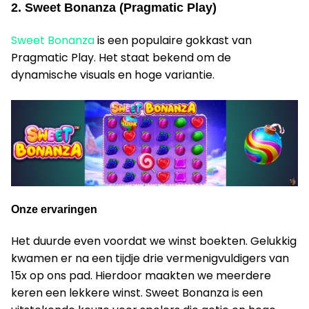
2. Sweet Bonanza (Pragmatic Play)
Sweet Bonanza
is een populaire gokkast van
Pragmatic Play. Het staat bekend om de
dynamische visuals en hoge variantie.
Onze ervaringen
Het duurde even voordat we winst boekten. Gelukkig
kwamen er na een tijdje drie vermenigvuldigers van
15x op ons pad. Hierdoor maakten we meerdere
keren een lekkere winst. Sweet Bonanza is een