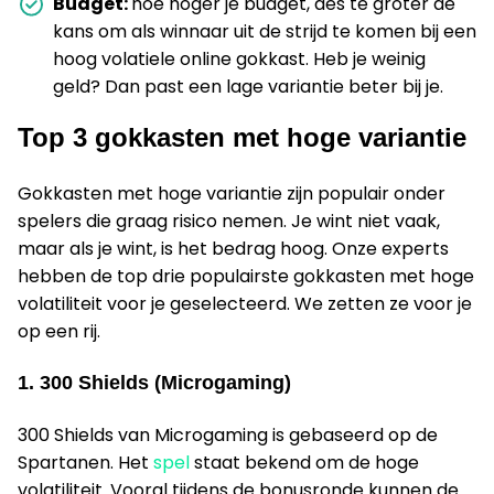
Budget:
hoe hoger je budget, des te groter de
kans om als winnaar uit de strijd te komen bij een
hoog volatiele online gokkast. Heb je weinig
geld? Dan past een lage variantie beter bij je.
Top 3 gokkasten met hoge variantie
Gokkasten met hoge variantie zijn populair onder
spelers die graag risico nemen. Je wint niet vaak,
maar als je wint, is het bedrag hoog. Onze experts
hebben de top drie populairste gokkasten met hoge
volatiliteit voor je geselecteerd. We zetten ze voor je
op een rij.
1. 300 Shields (Microgaming)
300 Shields van Microgaming is gebaseerd op de
Spartanen. Het
spel
staat bekend om de hoge
volatiliteit. Vooral tijdens de bonusronde kunnen de