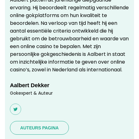
ervaring. Hij beoordeelt regelmatig verschillende
online gokplatforms om hun kwaliteit te
beoordelen. Na verloop van tijd heeft hij een
aantal essentiële criteria ontwikkeld die hij
gebruikt om de betrouwbaarheid en waarde van
een online casino te bepalen. Met zijn
persoonlijke gokgeschiedenis is Aalbert in staat
om inzichtelijke informatie te geven over online
casino’s, zowel in Nederland als internationaal.
Aalbert Dekker
Gokexpert & Auteur
AUTEURS PAGINA