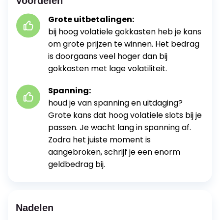
Voordelen
Grote uitbetalingen:
bij hoog volatiele gokkasten heb je kans
om grote prijzen te winnen. Het bedrag
is doorgaans veel hoger dan bij
gokkasten met lage volatiliteit.
Spanning:
houd je van spanning en uitdaging?
Grote kans dat hoog volatiele slots bij je
passen. Je wacht lang in spanning af.
Zodra het juiste moment is
aangebroken, schrijf je een enorm
geldbedrag bij.
Nadelen