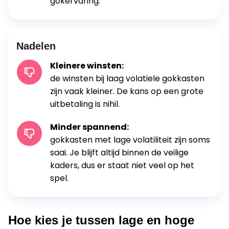
gokervaring.
Nadelen
Kleinere winsten:
de winsten bij laag volatiele gokkasten
zijn vaak kleiner. De kans op een grote
uitbetaling is nihil.
Minder spannend:
gokkasten met lage volatiliteit zijn soms
saai. Je blijft altijd binnen de veilige
kaders, dus er staat niet veel op het
spel.
Hoe kies je tussen lage en hoge