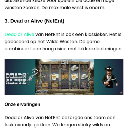
uitstekende keuze voor spelers die actie en hoge
winsten zoeken. De maximale winst is enorm.
3. Dead or Alive (NetEnt)
Dead or Alive
van NetEnt is ook een klassieker. Het is
gebaseerd op het Wilde Westen. De game
combineert een hoog risico met lekkere beloningen.
Onze ervaringen
Dead or Alive van NetEnt bezorgde ons team een
leuk avondje gokken. We kregen sticky wilds en