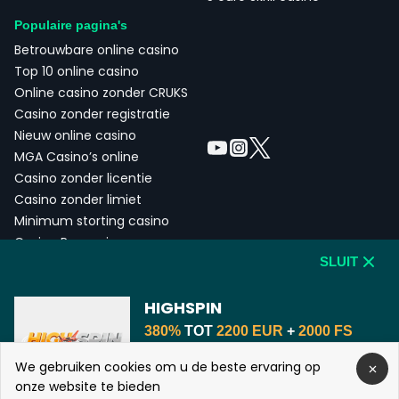
Populaire pagina's
Betrouwbare online casino
Top 10 online casino
Online casino zonder CRUKS
Casino zonder registratie
Nieuw online casino
MGA Casino’s online
Casino zonder licentie
Casino zonder limiet
Minimum storting casino
Casino Recensies
SLUIT
ZusterSites
Slots
HIGHSPIN
Online casino België
380%
TOT
2200 EUR
+
2000 FS
5/5
U BENT IN VEILIGE HANDEN
We gebruiken cookies om u de beste ervaring op
Beoordeling expert
C. Pourbus
onze website te bieden