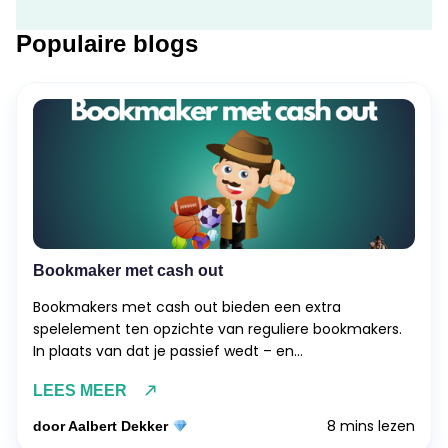
Populaire blogs
Bookmaker met cash out
Bookmakers met cash out bieden een extra
spelelement ten opzichte van reguliere bookmakers.
In plaats van dat je passief wedt – en...
LEES MEER
8
mins lezen
door Aalbert Dekker