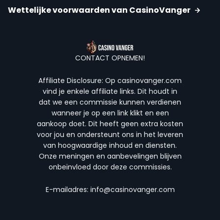
content op CasinoVanger.com. Dit omvat afbeeldingen,
Wettelijke voorwaarden van CasinoVanger
recensies, blogs, gidsen en overige content. Als je de inhoud
zonder toestemming gebruikt, verricht je een illegale activiteit.
Deze wordt bestraft door de wet.
CONTACT OPNEMEN!
Affiliate Disclosure: Op casinovanger.com
vind je enkele affiliate links. Dit houdt in
dat we een commissie kunnen verdienen
wanneer je op een link klikt en een
aankoop doet. Dit heeft geen extra kosten
voor jou en ondersteunt ons in het leveren
van hoogwaardige inhoud en diensten.
Onze meningen en aanbevelingen blijven
onbeïnvloed door deze commissies.
E-mailadres:
info@casinovanger.com