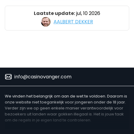
Laatste update:
jul, 10 2026
AALBERT DEKKER
info@casinovanger.com
We vinden het belangrijk om aan de wet te voldoen. Daarom is
onze website niet toegankelijk voor jongeren onder de 18 jaar.
Verder zijn we op geen enkele manier verantwoordelijk voor
bezoekers uit landen waar gokken illegaal is. Het is jouw taak
om de regels in je eigen land te controleren.
Tenzij anders aangegeven, behouden we alle rechten op de