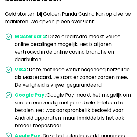
Geld storten bij Golden Panda Casino kan op diverse
manieren. We geven je een overzicht:
Mastercard
:
Deze creditcard maakt veilige
online betalingen mogelijk. Het is al jaren
vertrouwd in de online casino branche en
daarbuiten.
VISA
:
Deze methode werkt nagenoeg hetzelfde
als Mastercard. Je stort er zonder zorgen mee.
De veiligheid is vrijwel gegarandeerd.
Google Pay
:
Google Pay maakt het mogelijk om
snel en eenvoudig met je mobiele telefoon te
betalen. Het was oorspronkelijk bedoeld voor
Android apparaten, maar inmiddels is het ook
breder toepasbaar.
Apple Pay
:
Deze betaaloptie werkt nagenoeg