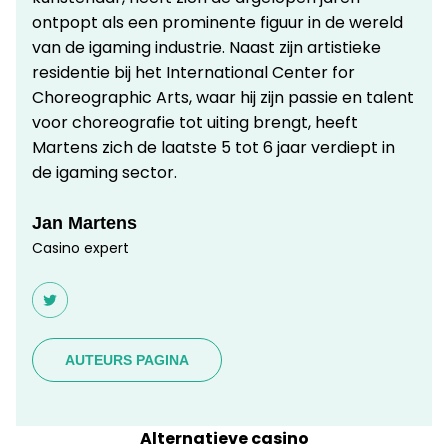
ontpopt als een prominente figuur in de wereld
van de igaming industrie. Naast zijn artistieke
residentie bij het International Center for
Choreographic Arts, waar hij zijn passie en talent
voor choreografie tot uiting brengt, heeft
Martens zich de laatste 5 tot 6 jaar verdiept in
de igaming sector.
Jan Martens
Casino expert
AUTEURS PAGINA
Alternatieve casino