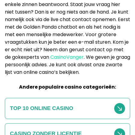
enkele zinnen beantwoord. Staat jouw vraag hier
niet tussen? Dan is er nog niets aan de hand. Je kunt
namelijk ook via de live chat contact opnemen. Eerst
met de Golden Panda chatbot en als het nodig is
met een menselijke medewerker. Voor grotere
vraagstukken kun je beter een e-mail sturen. Kom je
er echt niet uit? Neem dan gerust contact op met
de gokexperts van
CasinoVanger
. We geven je graag
persoonlijk advies. Je kunt ook alvast onze zwarte
lijst van online casino’s bekijken.
Andere populaire casino categorieën:
TOP 10 ONLINE CASINO
CASINO ZONDER LICENTIE