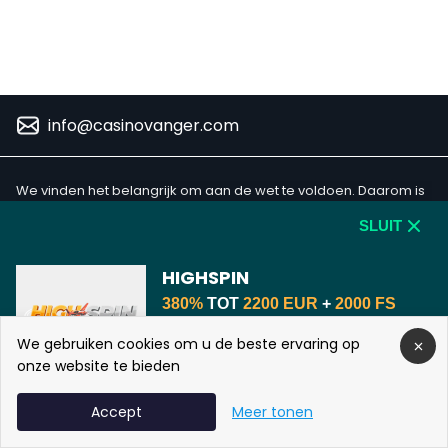
info@casinovanger.com
We vinden het belangrijk om aan de wet te voldoen. Daarom is
onze website niet toegankelijk voor jongeren onder de 18 jaar.
SLUIT
Verder zijn we op geen enkele manier verantwoordelijk voor
bezoekers uit landen waar gokken illegaal is. Het is jouw taak
om de regels in je eigen land te controleren.
HIGHSPIN
380%
TOT
2200 EUR
+
2000 FS
Tenzij anders aangegeven, behouden we alle rechten op de
content op CasinoVanger.com. Dit omvat afbeeldingen,
5/5
Wettelijke voorwaarden van CasinoVanger
We gebruiken cookies om u de beste ervaring op
recensies, blogs, gidsen en overige content. Als je de inhoud
Beoordeling expert
C. Pourbus
onze website te bieden
zonder toestemming gebruikt, verricht je een illegale activiteit.
Deze wordt bestraft door de wet.
NU SPELEN
Accept
Meer tonen
CONTACT OPNEMEN!