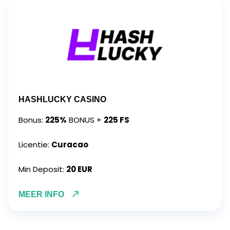
HASHLUCKY CASINO
Bonus:
225%
BONUS +
225 FS
Licentie:
Curacao
Min Deposit:
20 EUR
MEER INFO