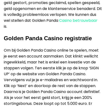
geld gestort, promoties geclaimd, spellen gespeeld,
geld opgenomen en de klantenservice benaderd. Dit
is volledig probleemloos verlopen. We kunnen dus
wel stellen dat Golden Panda
Casino betrouwbaar
is.
Golden Panda Casino registratie
Om bij Golden Panda Casino online te spelen, moet
je eerst een account aanmaken. Dat klinkt wellicht
ingewikkeld, maar het is enkel een kwestie van de
stappen volgen. Ten eerste klik je op de knop ‘SIGN
UP’ op de website van Golden Panda Casino.
Vervolgens vul je je e-mailadres en wachtwoord in.
Klik op ‘Next’ en doorloop de rest van de stappen.
Daarna is je Golden Panda Casino account definitief.
Als je voor het eerst geld stort, krijg je een 200%
stortingsbonus. Deze loopt op tot 5.000 euro. Er