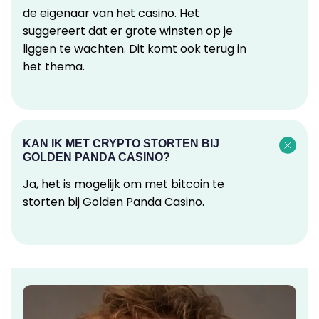
de eigenaar van het casino. Het
suggereert dat er grote winsten op je
liggen te wachten. Dit komt ook terug in
het thema.
KAN IK MET CRYPTO STORTEN BIJ
GOLDEN PANDA CASINO?
Ja, het is mogelijk om met bitcoin te
storten bij Golden Panda Casino.