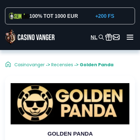
100% TOT 1000 EUR
+200 FS
NL
Casinovanger
Recensies
Golden Panda
->
->
GOLDEN PANDA