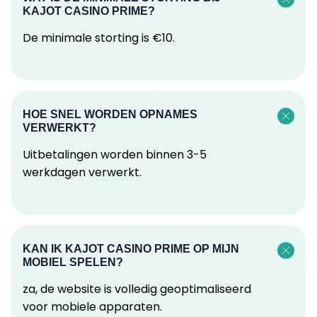
KAJOT CASINO PRIME?
De minimale storting is €10.
HOE SNEL WORDEN OPNAMES
VERWERKT?
Uitbetalingen worden binnen 3-5
werkdagen verwerkt.
KAN IK KAJOT CASINO PRIME OP MIJN
MOBIEL SPELEN?
za, de website is volledig geoptimaliseerd
voor mobiele apparaten.