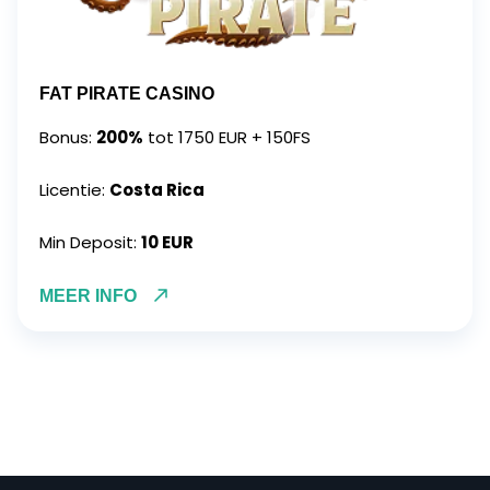
FAT PIRATE CASINO
Bonus:
200%
tot 1750 EUR + 150FS
Licentie:
Costa Rica
Min Deposit:
10 EUR
MEER INFO