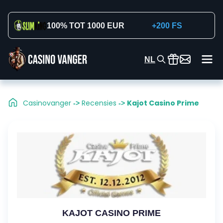
100% TOT 1000 EUR
+200 FS
NL
Casinovanger
Recensies
Kajot Casino Prime
->
->
KAJOT CASINO PRIME