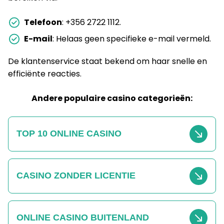
Telefoon
: +356 2722 1112.
E-mail
: Helaas geen specifieke e-mail vermeld.
De klantenservice staat bekend om haar snelle en
efficiënte reacties.
Andere populaire casino categorieën:
TOP 10 ONLINE CASINO
CASINO ZONDER LICENTIE
ONLINE CASINO BUITENLAND