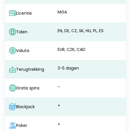
MGA
Licentie
EN, DE, CZ, SK, HU, PL, ES
Talen
EUR, CZK, CAD
Valuta
3-5 dagen
Terugtrekking
–
Gratis spins
+
Blackjack
+
Poker