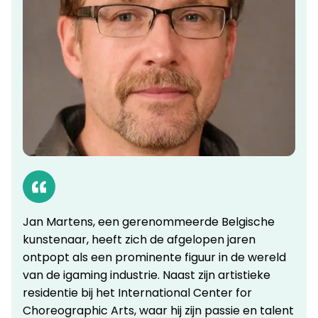
Jan Martens, een gerenommeerde Belgische
kunstenaar, heeft zich de afgelopen jaren
ontpopt als een prominente figuur in de wereld
van de igaming industrie. Naast zijn artistieke
residentie bij het International Center for
Choreographic Arts, waar hij zijn passie en talent