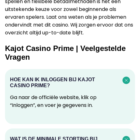
spellen en flexibele betaalmethoden is het een
uitstekende keuze voor zowel beginnende als
ervaren spelers. Laat ons weten als je problemen
ondervindt met dit casino. Wij zorgen ervoor dat ons
overzicht altijd up-to-date blijft.
Kajot Casino Prime | Veelgestelde
Vragen
HOE KAN IK INLOGGEN BIJ KAJOT
CASINO PRIME?
Ga naar de officiële website, klik op
“Inloggen”, en voer je gegevens in.
WAT IS DE MINIMALE STORTING BIJ