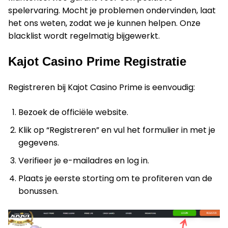
spelervaring. Mocht je problemen ondervinden, laat
het ons weten, zodat we je kunnen helpen. Onze
blacklist wordt regelmatig bijgewerkt.
Kajot Casino Prime Registratie
Registreren bij Kajot Casino Prime is eenvoudig:
Bezoek de officiële website.
Klik op “Registreren” en vul het formulier in met je
gegevens.
Verifieer je e-mailadres en log in.
Plaats je eerste storting om te profiteren van de
bonussen.