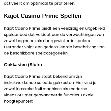
activeert om optimaal te profiteren.
Kajot Casino Prime Spellen
Kajot Casino Prime biedt een veelzijdig en uitgebreid
spelaanbod dat voldoet aan de verwachtingen van
zowel beginners als doorgewinterde spelers.
Hieronder volgt een gedetailleerde beschrijving van
de beschikbare spelcategorieën:
Gokkasten (Slots)
Kajot Casino Prime staat bekend om zijn
indrukwekkende selectie gokkasten. Hier vind je
zowel klassieke fruitmachines als moderne
videoslots met geavanceerde functies. Enkele
hoogtepunten: