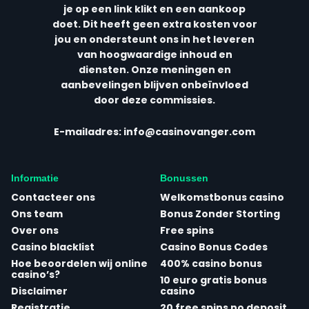
je op een link klikt en een aankoop
doet. Dit heeft geen extra kosten voor
jou en ondersteunt ons in het leveren
van hoogwaardige inhoud en
diensten. Onze meningen en
aanbevelingen blijven onbeïnvloed
door deze commissies.
E-mailadres:
info@casinovanger.com
Informatie
Bonussen
Contacteer ons
Welkomstbonus casino
Ons team
Bonus Zonder Storting
Over ons
Free spins
Casino blacklist
Casino Bonus Codes
Hoe beoordelen wij online
400% casino bonus
casino’s?
10 euro gratis bonus
Disclaimer
casino
Registratie
20 free spins no deposit