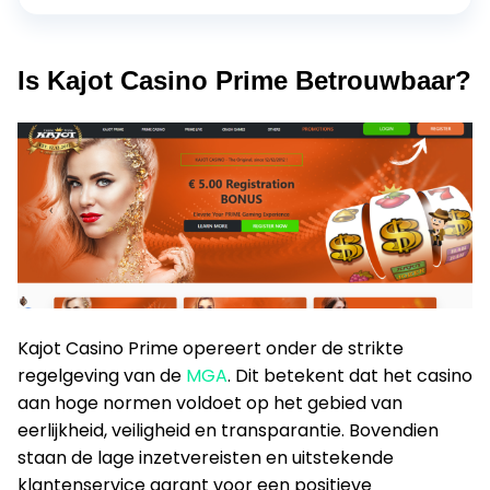
Is Kajot Casino Prime Betrouwbaar?
Kajot Casino Prime opereert onder de strikte
regelgeving van de
MGA
. Dit betekent dat het casino
aan hoge normen voldoet op het gebied van
eerlijkheid, veiligheid en transparantie. Bovendien
staan de lage inzetvereisten en uitstekende
klantenservice garant voor een positieve