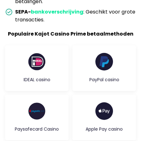
betalingen.
SEPA-
bankoverschrijving
: Geschikt voor grote
transacties.
Populaire Kajot Casino Prime betaalmethoden
IDEAL casino
PayPal casino
Paysafecard Casino
Apple Pay casino