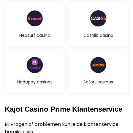
Neosurf casino
Cashlib casino
Nodapay casinos
Sofort casinos
Kajot Casino Prime Klantenservice
Bij vragen of problemen kun je de klantenservice
bereiken via: