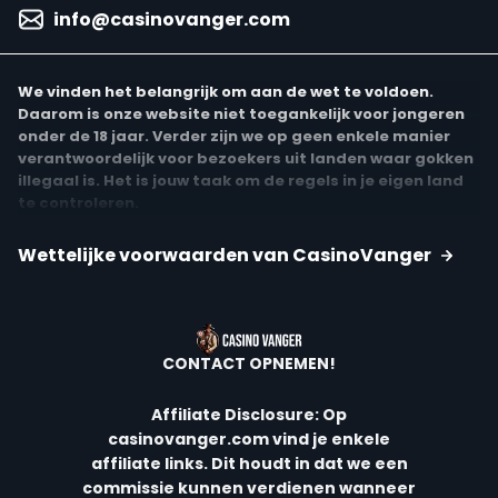
info@casinovanger.com
We vinden het belangrijk om aan de wet te voldoen.
Daarom is onze website niet toegankelijk voor jongeren
onder de 18 jaar. Verder zijn we op geen enkele manier
verantwoordelijk voor bezoekers uit landen waar gokken
illegaal is. Het is jouw taak om de regels in je eigen land
te controleren.
Tenzij anders aangegeven, behouden we alle rechten op
Wettelijke voorwaarden van CasinoVanger
de content op CasinoVanger.com. Dit omvat
afbeeldingen, recensies, blogs, gidsen en overige
content. Als je de inhoud zonder toestemming gebruikt,
verricht je een illegale activiteit. Deze wordt bestraft
door de wet.
CONTACT OPNEMEN!
Affiliate Disclosure: Op
casinovanger.com vind je enkele
affiliate links. Dit houdt in dat we een
commissie kunnen verdienen wanneer