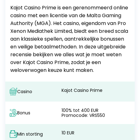
Kajot Casino Prime is een gerenommeerd online
casino met een licentie van de Malta Gaming
Authority (MGA). Het casino, eigendom van Pro
Xenon Mediathek Limited, biedt een breed scala
aan klassieke spellen, aantrekkelijke bonussen
en veilige betaalmethoden. In deze uitgebreide
recensie bekijken we alles wat je moet weten
over Kajot Casino Prime, zodat je een
weloverwogen keuze kunt maken.
Kajot Casino Prime
Casino
100%
tot
400 EUR
Bonus
Promocode:
VRS550
10 EUR
Min storting