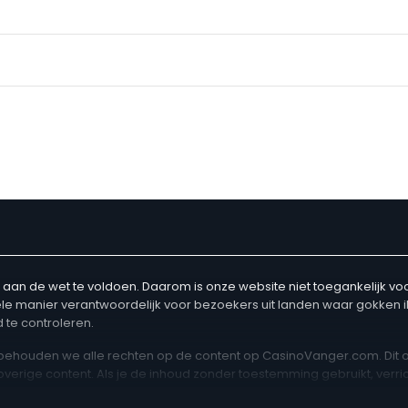
aan de wet te voldoen. Daarom is onze website niet toegankelijk voo
e manier verantwoordelijk voor bezoekers uit landen waar gokken ille
d te controleren.
behouden we alle rechten op de content op CasinoVanger.com. Dit 
verige content. Als je de inhoud zonder toestemming gebruikt, verricht 
 wet.