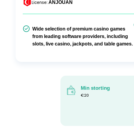
License:
ANJOUAN
Wide selection of premium casino games
from leading software providers, including
slots, live casino, jackpots, and table games.
Min storting
€20