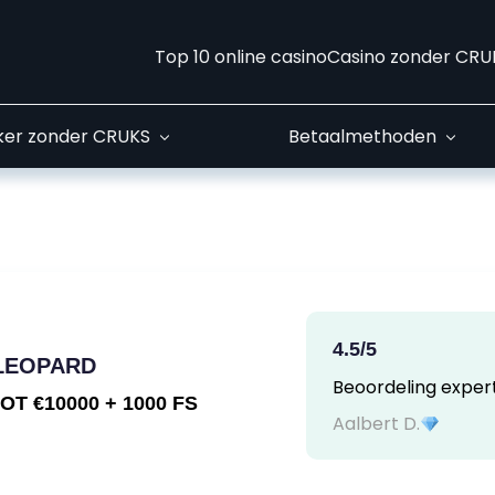
Top 10 online casino
Casino zonder CRU
er zonder CRUKS
Betaalmethoden
4.5/5
LEOPARD
Beoordeling exper
OT €10000 + 1000 FS
Aalbert D.