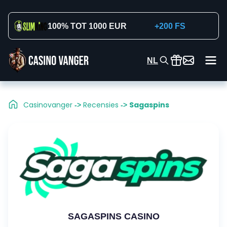
100% TOT 1000 EUR
+200 FS
NL
Casinovanger
Recensies
Sagaspins
->
->
SAGASPINS CASINO