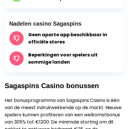
Nadelen casino Sagaspins
Geen aparte app beschikbaar in
officiële stores
Beperkingen voor spelers uit
sommige landen
Sagaspins Casino bonussen
Het bonusprogramma van Sagaspins Casino is één
van de meest indrukwekkende op de markt. Nieuwe
spelers kunnen profiteren van een welkomstbonus
van 305% tot €1200. De minimale storting om dit