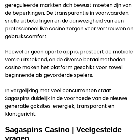
gereguleerde markten zich bewust moeten zijn van
de beperkingen. De transparantie in voorwaarden,
snelle uitbetalingen en de aanwezigheid van een
professioneel live casino zorgen voor vertrouwen en
gebruikscomfort.
Hoewel er geen aparte app is, presteert de mobiele
versie uitstekend, en de diverse betaalmethoden
casino maken het platform geschikt voor zowel
beginnende als gevorderde spelers.
In vergelijking met veel concurrenten staat
Sagaspins duidelijk in de voorhoede van de nieuwe
generatie goksites: energiek, transparant en
klantgericht.
Sagaspins Casino | Veelgestelde
vragen