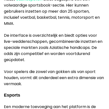
volwaardige sportsbook-sectie. Hier kunnen
gebruikers inzetten op meer dan 25 sporten,
inclusief voetbal, basketbal, tennis, motorsport en
MMA.
De interface is overzichtelijk en biedt opties voor
live-weddenschappen, gecombineerde inzetten en
speciale markten zoals Aziatische handicaps. De
odds zijn competitief en worden voortdurend
geüpdatet.
Voor spelers die zowel van gokken als van sport
houden, vormt dit onderdeel een extra dimensie van
vermaak.
Esports
Een moderne toevoeging aan het platform is de