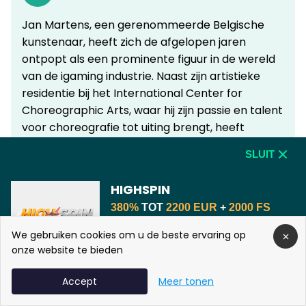
Jan Martens, een gerenommeerde Belgische
kunstenaar, heeft zich de afgelopen jaren
ontpopt als een prominente figuur in de wereld
van de igaming industrie. Naast zijn artistieke
residentie bij het International Center for
Choreographic Arts, waar hij zijn passie en talent
voor choreografie tot uiting brengt, heeft
Martens zich de laatste 5 tot 6 jaar verdiept in
SLUIT
de igaming sector.
HIGHSPIN
Jan Martens
380%
TOT
2200 EUR
+
2000 FS
Casino expert
5/5
We gebruiken cookies om u de beste ervaring op
Beoordeling expert
C. Pourbus
onze website te bieden
NU SPELEN
Accept
Meer tonen
AUTEURS PAGINA