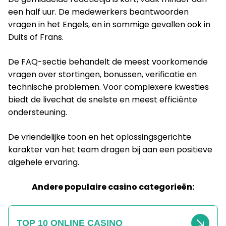
een half uur. De medewerkers beantwoorden
vragen in het Engels, en in sommige gevallen ook in
Duits of Frans.
De FAQ-sectie behandelt de meest voorkomende
vragen over stortingen, bonussen, verificatie en
technische problemen. Voor complexere kwesties
biedt de livechat de snelste en meest efficiënte
ondersteuning.
De vriendelijke toon en het oplossingsgerichte
karakter van het team dragen bij aan een positieve
algehele ervaring.
Andere populaire casino categorieën:
TOP 10 ONLINE CASINO