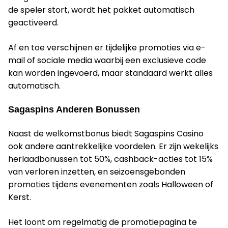
de speler stort, wordt het pakket automatisch
geactiveerd.
Af en toe verschijnen er tijdelijke promoties via e-
mail of sociale media waarbij een exclusieve code
kan worden ingevoerd, maar standaard werkt alles
automatisch.
Sagaspins Anderen Bonussen
Naast de welkomstbonus biedt Sagaspins Casino
ook andere aantrekkelijke voordelen. Er zijn wekelijks
herlaadbonussen tot 50%, cashback-acties tot 15%
van verloren inzetten, en seizoensgebonden
promoties tijdens evenementen zoals Halloween of
Kerst.
Het loont om regelmatig de promotiepagina te