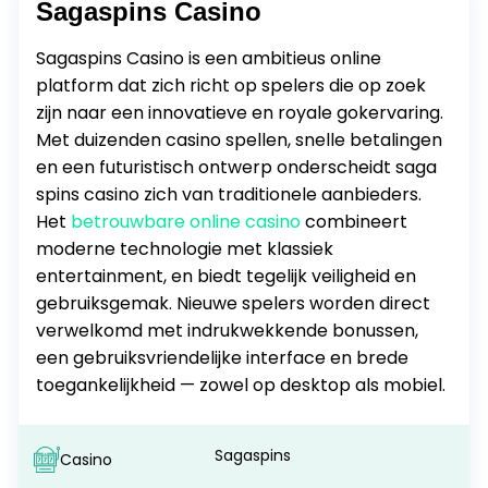
Sagaspins Casino
Sagaspins Casino is een ambitieus online
platform dat zich richt op spelers die op zoek
zijn naar een innovatieve en royale gokervaring.
Met duizenden casino spellen, snelle betalingen
en een futuristisch ontwerp onderscheidt saga
spins casino zich van traditionele aanbieders.
Het
betrouwbare online casino
combineert
moderne technologie met klassiek
entertainment, en biedt tegelijk veiligheid en
gebruiksgemak. Nieuwe spelers worden direct
verwelkomd met indrukwekkende bonussen,
een gebruiksvriendelijke interface en brede
toegankelijkheid — zowel op desktop als mobiel.
Sagaspins
Casino