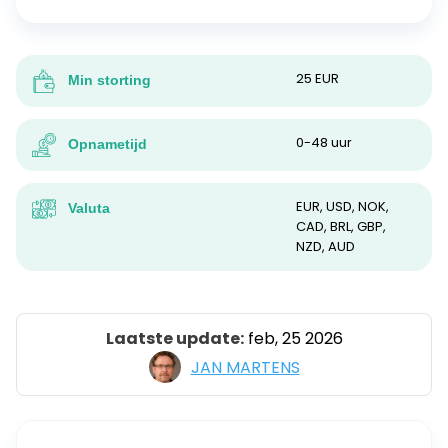
25 EUR
Min storting
0-48 uur
Opnametijd
EUR, USD, NOK,
Valuta
CAD, BRL, GBP,
NZD, AUD
Laatste update:
feb, 25 2026
JAN MARTENS