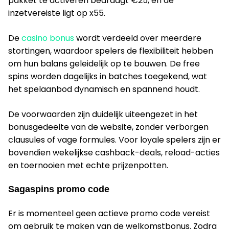
pakket te activeren bedraagt €25, en de
inzetvereiste ligt op x55.
De
casino bonus
wordt verdeeld over meerdere
stortingen, waardoor spelers de flexibiliteit hebben
om hun balans geleidelijk op te bouwen. De free
spins worden dagelijks in batches toegekend, wat
het spelaanbod dynamisch en spannend houdt.
De voorwaarden zijn duidelijk uiteengezet in het
bonusgedeelte van de website, zonder verborgen
clausules of vage formules. Voor loyale spelers zijn er
bovendien wekelijkse cashback-deals, reload-acties
en toernooien met echte prijzenpotten.
Sagaspins promo code
Er is momenteel geen actieve promo code vereist
om gebruik te maken van de welkomstbonus. Zodra