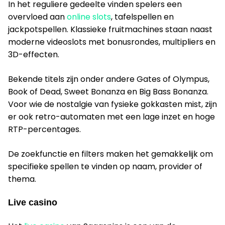
In het reguliere gedeelte vinden spelers een
overvloed aan
online slots
, tafelspellen en
jackpotspellen. Klassieke fruitmachines staan naast
moderne videoslots met bonusrondes, multipliers en
3D-effecten.
Bekende titels zijn onder andere Gates of Olympus,
Book of Dead, Sweet Bonanza en Big Bass Bonanza.
Voor wie de nostalgie van fysieke gokkasten mist, zijn
er ook retro-automaten met een lage inzet en hoge
RTP-percentages.
De zoekfunctie en filters maken het gemakkelijk om
specifieke spellen te vinden op naam, provider of
thema.
Live casino