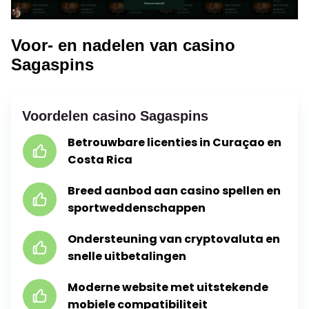
Voor- en nadelen van casino
Sagaspins
Voordelen casino Sagaspins
Betrouwbare licenties in Curaçao en
Costa Rica
Breed aanbod aan casino spellen en
sportweddenschappen
Ondersteuning van cryptovaluta en
snelle uitbetalingen
Moderne website met uitstekende
mobiele compatibiliteit