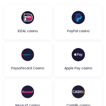
IDEAL casino
PayPal casino
Paysafecard Casino
Apple Pay casino
Neosurf casino
Cashlib casino