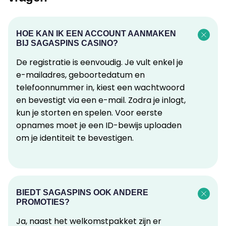
HOE KAN IK EEN ACCOUNT AANMAKEN
BIJ SAGASPINS CASINO?
De registratie is eenvoudig. Je vult enkel je
e-mailadres, geboortedatum en
telefoonnummer in, kiest een wachtwoord
en bevestigt via een e-mail. Zodra je inlogt,
kun je storten en spelen. Voor eerste
opnames moet je een ID-bewijs uploaden
om je identiteit te bevestigen.
BIEDT SAGASPINS OOK ANDERE
PROMOTIES?
Ja, naast het welkomstpakket zijn er