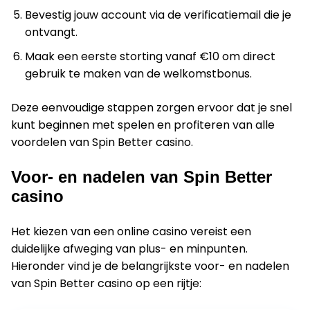
Bevestig jouw account via de verificatiemail die je
ontvangt.
Maak een eerste storting vanaf €10 om direct
gebruik te maken van de welkomstbonus.
Deze eenvoudige stappen zorgen ervoor dat je snel
kunt beginnen met spelen en profiteren van alle
voordelen van Spin Better casino.
Voor- en nadelen van Spin Better
casino
Het kiezen van een online casino vereist een
duidelijke afweging van plus- en minpunten.
Hieronder vind je de belangrijkste voor- en nadelen
van Spin Better casino op een rijtje: