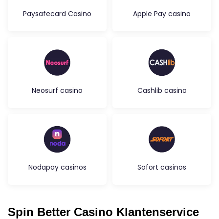
Paysafecard Casino
Apple Pay casino
Neosurf casino
Cashlib casino
Nodapay casinos
Sofort casinos
Spin Better Casino Klantenservice