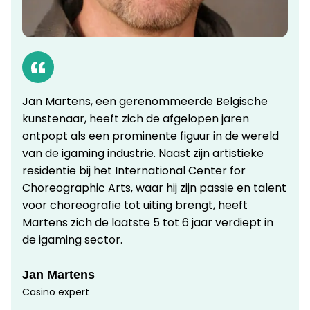
Jan Martens, een gerenommeerde Belgische
kunstenaar, heeft zich de afgelopen jaren
ontpopt als een prominente figuur in de wereld
van de igaming industrie. Naast zijn artistieke
residentie bij het International Center for
Choreographic Arts, waar hij zijn passie en talent
voor choreografie tot uiting brengt, heeft
Martens zich de laatste 5 tot 6 jaar verdiept in
de igaming sector.
Jan Martens
Casino expert