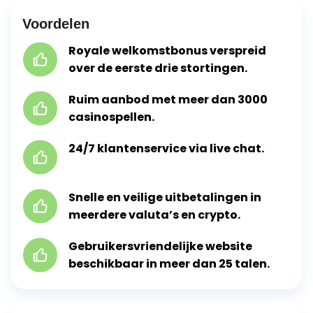
Voordelen
Royale welkomstbonus verspreid
over de eerste drie stortingen.
Ruim aanbod met meer dan 3000
casinospellen.
24/7 klantenservice via live chat.
Snelle en veilige uitbetalingen in
meerdere valuta’s en crypto.
Gebruikersvriendelijke website
beschikbaar in meer dan 25 talen.