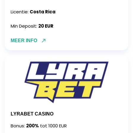
Licentie:
Costa Rica
Min Deposit:
20 EUR
MEER INFO
LYRABET CASINO
Bonus:
200%
tot 1000 EUR