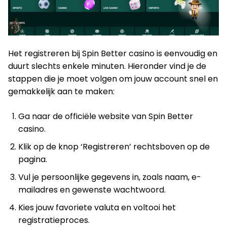
Het registreren bij Spin Better casino is eenvoudig en
duurt slechts enkele minuten. Hieronder vind je de
stappen die je moet volgen om jouw account snel en
gemakkelijk aan te maken:
Ga naar de officiële website van Spin Better
casino.
Klik op de knop ‘Registreren’ rechtsboven op de
pagina.
Vul je persoonlijke gegevens in, zoals naam, e-
mailadres en gewenste wachtwoord.
Kies jouw favoriete valuta en voltooi het
registratieproces.