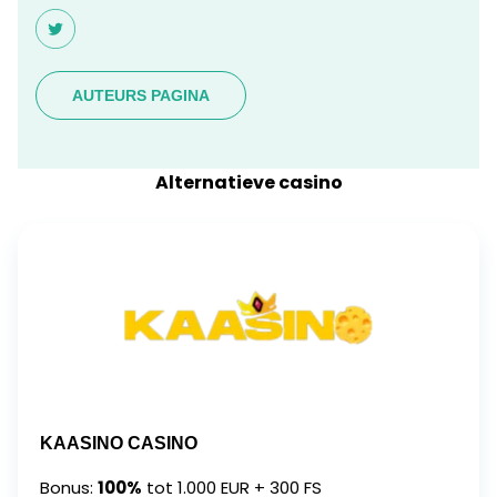
AUTEURS PAGINA
Alternatieve casino
KAASINO CASINO
Bonus:
100%
tot 1.000 EUR + 300 FS