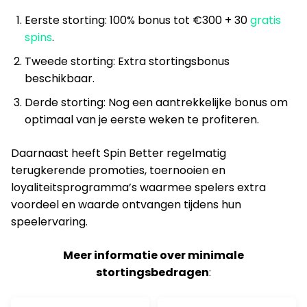
Eerste storting: 100% bonus tot €300 + 30
gratis
spins
.
Tweede storting: Extra stortingsbonus
beschikbaar.
Derde storting: Nog een aantrekkelijke bonus om
optimaal van je eerste weken te profiteren.
Daarnaast heeft Spin Better regelmatig
terugkerende promoties, toernooien en
loyaliteitsprogramma’s waarmee spelers extra
voordeel en waarde ontvangen tijdens hun
speelervaring.
Meer informatie over minimale
stortingsbedragen
: