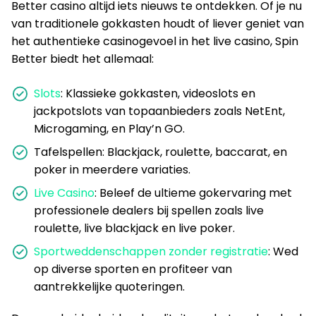
Better casino altijd iets nieuws te ontdekken. Of je nu
van traditionele gokkasten houdt of liever geniet van
het authentieke casinogevoel in het live casino, Spin
Better biedt het allemaal:
Slots
: Klassieke gokkasten, videoslots en
jackpotslots van topaanbieders zoals NetEnt,
Microgaming, en Play’n GO.
Tafelspellen: Blackjack, roulette, baccarat, en
poker in meerdere variaties.
Live Casino
: Beleef de ultieme gokervaring met
professionele dealers bij spellen zoals live
roulette, live blackjack en live poker.
Sportweddenschappen zonder registratie
: Wed
op diverse sporten en profiteer van
aantrekkelijke quoteringen.