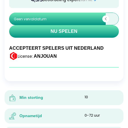
Geen vervaldatum
NU SPELEN
ACCEPTEERT SPELERS UIT NEDERLAND
License:
ANJOUAN
10
Min storting
0-72 uur
Opnametijd