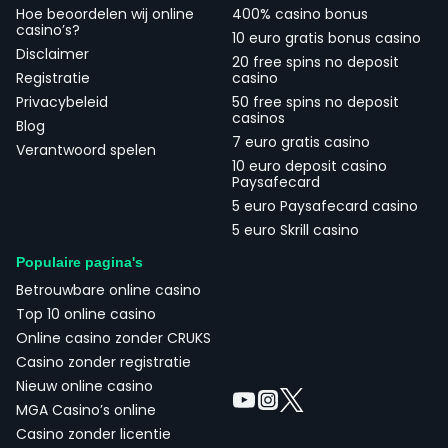
Hoe beoordelen wij online
400% casino bonus
casino’s?
10 euro gratis bonus casino
Disclaimer
20 free spins no deposit
Registratie
casino
Privacybeleid
50 free spins no deposit
casinos
Blog
7 euro gratis casino
Verantwoord spelen
10 euro deposit casino
Paysafecard
5 euro Paysafecard casino
5 euro Skrill casino
Populaire pagina's
Betrouwbare online casino
Top 10 online casino
Online casino zonder CRUKS
Casino zonder registratie
Nieuw online casino
MGA Casino’s online
Casino zonder licentie