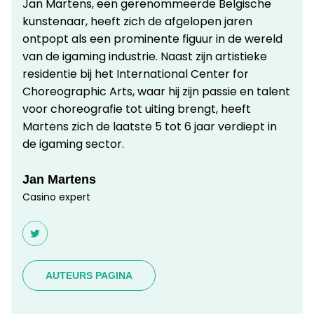
Jan Martens, een gerenommeerde Belgische
kunstenaar, heeft zich de afgelopen jaren
ontpopt als een prominente figuur in de wereld
van de igaming industrie. Naast zijn artistieke
residentie bij het International Center for
Choreographic Arts, waar hij zijn passie en talent
voor choreografie tot uiting brengt, heeft
Martens zich de laatste 5 tot 6 jaar verdiept in
de igaming sector.
Jan Martens
Casino expert
AUTEURS PAGINA