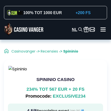
100% TOT 1000 EUR
+200 FS
NL
Casinovanger
Recensies
Spininio
->
->
SPININIO CASINO
234% TOT 567 EUR + 20 FS
Promocode:
EXCLUSIVE234
4,5/5
Beoordeling expert
Jan M.