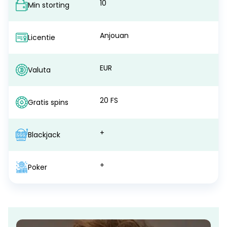
10
Min storting
Anjouan
Licentie
EUR
Valuta
20 FS
Gratis spins
+
Blackjack
+
Poker