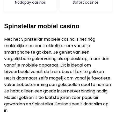
Nodapay casinos
Sofort casinos
Spinstellar mobiel casino
Met het Spinstellar mobiele casino is het nóg
makkelijker en aantrekkelijker om vanaf je
smartphone te gokken. Je geniet van een
vergelijkbare gokervaring als op desktop, maar dan
vanaf je mobiele apparaat. Dit is ideaal om
bijvoorbeeld vanuit de trein, bus of taxi te gokken.
Het is daarnaast zelfs mogelijk om vanaf je favoriete
vakantiebestemming aan gokspellen deel te nemen.
Je hebt alleen een goede internetverbinding nodig.
Mobiel gokken is de laatste jaren zeer populair
geworden en Spinstellar Casino speelt daar slim op
in.