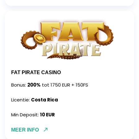
FAT PIRATE CASINO
Bonus:
200%
tot 1750 EUR + 150FS
Licentie:
Costa Rica
Min Deposit:
10 EUR
MEER INFO