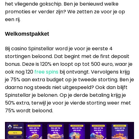
het vliegende gokschip. Ben je benieuwd welke
promoties er verder zijn? We zetten ze voor je op
een rij.
Welkomstpakket
Bij casino Spinstellar word je voor je eerste 4
stortingen beloond. Dat begint met de first deposit
bonus. Deze is 120% en loopt op tot 500 euro, waar je
ook nog 120
free spins
bij ontvangt. Vervolgens krijg
je 75% aan extra budget op je tweede storting. Ben je
daarna nog steeds niet uitgespeeld? Ook dan blijft
Spinstellar je belonen. Op je derde betaling krijg je
50% extra, terwijl je voor je vierde storting weer met
75% wordt beloond.