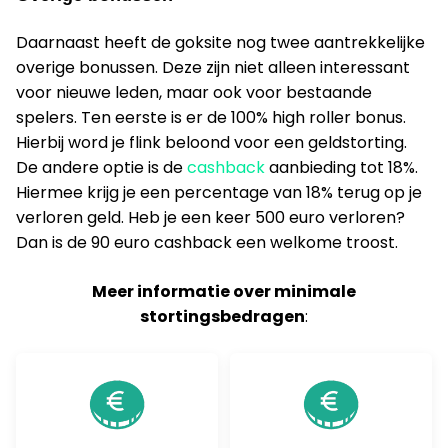
Daarnaast heeft de goksite nog twee aantrekkelijke
overige bonussen. Deze zijn niet alleen interessant
voor nieuwe leden, maar ook voor bestaande
spelers. Ten eerste is er de 100% high roller bonus.
Hierbij word je flink beloond voor een geldstorting.
De andere optie is de
cashback
aanbieding tot 18%.
Hiermee krijg je een percentage van 18% terug op je
verloren geld. Heb je een keer 500 euro verloren?
Dan is de 90 euro cashback een welkome troost.
Meer informatie over minimale
stortingsbedragen
: