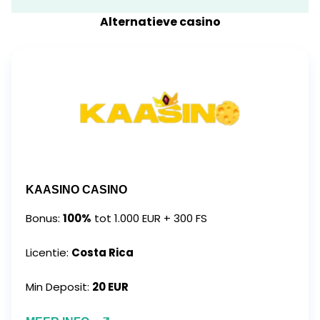
Alternatieve casino
KAASINO CASINO
Bonus:
100%
tot 1.000 EUR + 300 FS
Licentie:
Costa Rica
Min Deposit:
20 EUR