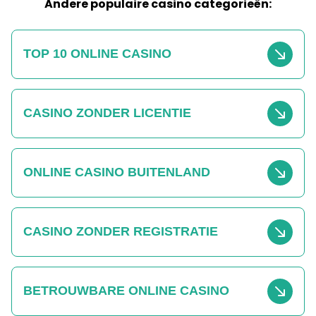
Andere populaire casino categorieën:
TOP 10 ONLINE CASINO
CASINO ZONDER LICENTIE
ONLINE CASINO BUITENLAND
CASINO ZONDER REGISTRATIE
BETROUWBARE ONLINE CASINO