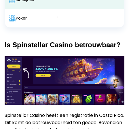
+
Poker
Is Spinstellar Casino betrouwbaar?
Spinstellar Casino heeft een registratie in Costa Rica.
Dit komt de betrouwbaarheid ten goede. Bovendien