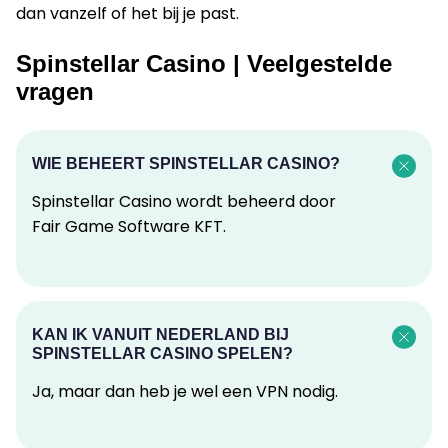
dan vanzelf of het bij je past.
Spinstellar Casino | Veelgestelde
vragen
WIE BEHEERT SPINSTELLAR CASINO?
Spinstellar Casino wordt beheerd door
Fair Game Software KFT.
KAN IK VANUIT NEDERLAND BIJ
SPINSTELLAR CASINO SPELEN?
Ja, maar dan heb je wel een VPN nodig.