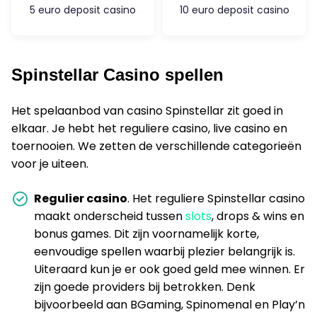
5 euro deposit casino
10 euro deposit casino
Spinstellar Casino spellen
Het spelaanbod van casino Spinstellar zit goed in
elkaar. Je hebt het reguliere casino, live casino en
toernooien. We zetten de verschillende categorieën
voor je uiteen.
Regulier casino
. Het reguliere Spinstellar casino
maakt onderscheid tussen
slots
, drops & wins en
bonus games. Dit zijn voornamelijk korte,
eenvoudige spellen waarbij plezier belangrijk is.
Uiteraard kun je er ook goed geld mee winnen. Er
zijn goede providers bij betrokken. Denk
bijvoorbeeld aan BGaming, Spinomenal en Play’n