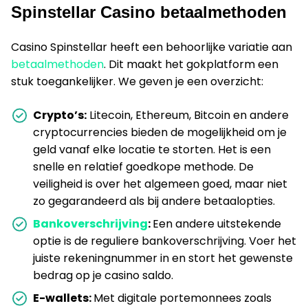
Spinstellar Casino betaalmethoden
Casino Spinstellar heeft een behoorlijke variatie aan
betaalmethoden
. Dit maakt het gokplatform een
stuk toegankelijker. We geven je een overzicht:
Crypto’s:
Litecoin, Ethereum, Bitcoin en andere
cryptocurrencies bieden de mogelijkheid om je
geld vanaf elke locatie te storten. Het is een
snelle en relatief goedkope methode. De
veiligheid is over het algemeen goed, maar niet
zo gegarandeerd als bij andere betaalopties.
Bankoverschrijving
:
Een andere uitstekende
optie is de reguliere bankoverschrijving. Voer het
juiste rekeningnummer in en stort het gewenste
bedrag op je casino saldo.
E-wallets:
Met digitale portemonnees zoals