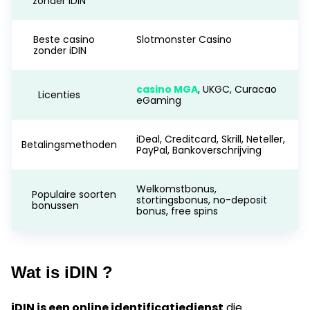
zonder iDIN
Beste casino
Slotmonster Casino
zonder iDIN
casino MGA
, UKGC, Curacao
Licenties
eGaming
iDeal, Creditcard, Skrill, Neteller,
Betalingsmethoden
PayPal, Bankoverschrijving
Welkomstbonus,
Populaire soorten
stortingsbonus, no-deposit
bonussen
bonus, free spins
Wat is iDIN ?
iDIN is een online identificatiedienst
die