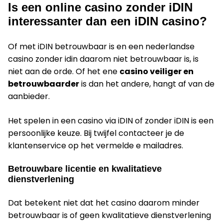
Is een online casino zonder iDIN
interessanter dan een iDIN casino?
Of met iDIN betrouwbaar is en een nederlandse
casino zonder idin daarom niet betrouwbaar is, is
niet aan de orde. Of het ene
casino veiliger en
betrouwbaarder
is dan het andere, hangt af van de
aanbieder.
Het spelen in een casino via iDIN of zonder iDIN is een
persoonlijke keuze. Bij twijfel contacteer je de
klantenservice op het vermelde e mailadres.
Betrouwbare licentie en kwalitatieve
dienstverlening
Dat betekent niet dat het casino daarom minder
betrouwbaar is of geen kwalitatieve dienstverlening