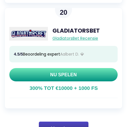
20
GLADIATORSBET
GladiatorsBet Recensie
Beoordeling expert
Aalbert D. 💎
4.5/5
NU SPELEN
300% TOT €10000 + 1000 FS