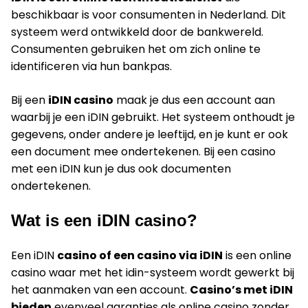
beschikbaar is voor consumenten in Nederland. Dit
systeem werd ontwikkeld door de bankwereld.
Consumenten gebruiken het om zich online te
identificeren via hun bankpas.
Bij een
iDIN casino
maak je dus een account aan
waarbij je een iDIN gebruikt. Het systeem onthoudt je
gegevens, onder andere je leeftijd, en je kunt er ook
een document mee ondertekenen. Bij een casino
met een iDIN kun je dus ook documenten
ondertekenen.
Wat is een iDIN casino?
Een iDIN
casino of een casino via iDIN
is een online
casino waar met het idin-systeem wordt gewerkt bij
het aanmaken van een account.
Casino’s met iDIN
bieden
evenveel garanties als online casino zonder