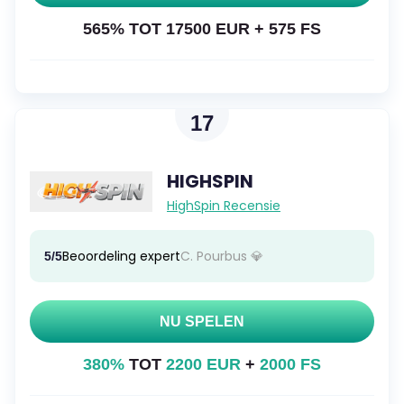
565% TOT 17500 EUR + 575 FS
17
HIGHSPIN
HighSpin Recensie
Beoordeling expert
C. Pourbus 💎
5/5
NU SPELEN
380%
TOT
2200 EUR
+
2000 FS