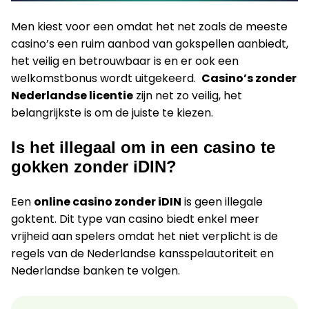
Men kiest voor een omdat het net zoals de meeste
casino’s een ruim aanbod van gokspellen aanbiedt,
het veilig en betrouwbaar is en er ook een
welkomstbonus wordt uitgekeerd.
Casino’s zonder
Nederlandse licentie
zijn net zo veilig, het
belangrijkste is om de juiste te kiezen.
Is het illegaal om in een casino te
gokken zonder iDIN?
Een
online casino zonder iDIN
is geen illegale
goktent. Dit type van casino biedt enkel meer
vrijheid aan spelers omdat het niet verplicht is de
regels van de Nederlandse kansspelautoriteit en
Nederlandse banken te volgen.