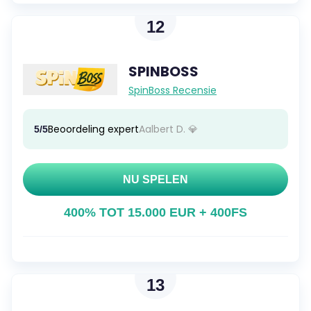
12
SPINBOSS
SpinBoss Recensie
Beoordeling expert
Aalbert D. 💎
5/5
NU SPELEN
400% TOT 15.000 EUR + 400FS
13