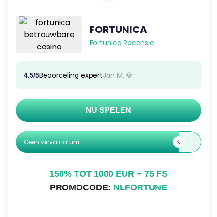
FORTUNICA
Fortunica Recensie
Beoordeling expert
Jan M. 💎
4,5/5
NU SPELEN
Geen vervaldatum
150% TOT 1000 EUR + 75 FS
PROMOCODE:
NLFORTUNE