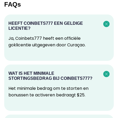
FAQs
HEEFT COINBETS777 EEN GELDIGE
LICENTIE?
Ja, Coinbets777 heeft een officiële
goklicentie uitgegeven door Curaçao.
WAT IS HET MINIMALE
STORTINGSBEDRAG BIJ COINBETS777?
Het minimale bedrag om te storten en
bonussen te activeren bedraagt $25.