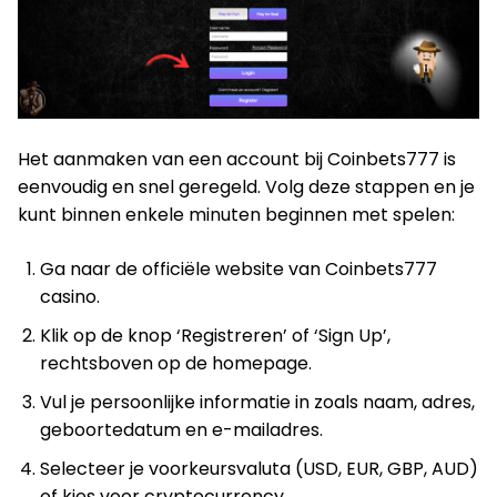
Het aanmaken van een account bij Coinbets777 is
eenvoudig en snel geregeld. Volg deze stappen en je
kunt binnen enkele minuten beginnen met spelen:
Ga naar de officiële website van Coinbets777
casino.
Klik op de knop ‘Registreren’ of ‘Sign Up’,
rechtsboven op de homepage.
Vul je persoonlijke informatie in zoals naam, adres,
geboortedatum en e-mailadres.
Selecteer je voorkeursvaluta (USD, EUR, GBP, AUD)
of kies voor cryptocurrency.