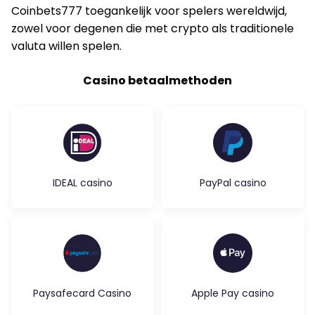
Coinbets777 toegankelijk voor spelers wereldwijd,
zowel voor degenen die met crypto als traditionele
valuta willen spelen.
Casino betaalmethoden
IDEAL casino
PayPal casino
Paysafecard Casino
Apple Pay casino