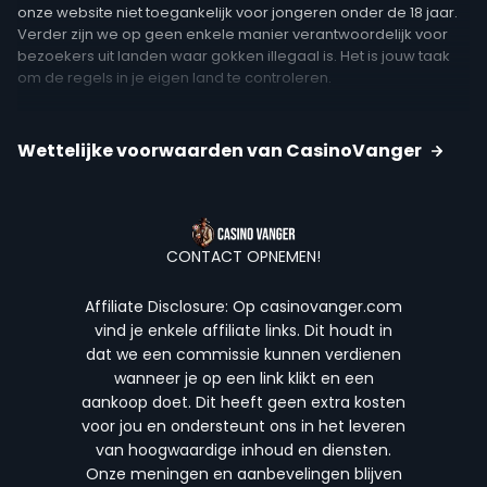
onze website niet toegankelijk voor jongeren onder de 18 jaar.
Verder zijn we op geen enkele manier verantwoordelijk voor
bezoekers uit landen waar gokken illegaal is. Het is jouw taak
om de regels in je eigen land te controleren.
Tenzij anders aangegeven, behouden we alle rechten op de
content op CasinoVanger.com. Dit omvat afbeeldingen,
Wettelijke voorwaarden van CasinoVanger
recensies, blogs, gidsen en overige content. Als je de inhoud
zonder toestemming gebruikt, verricht je een illegale activiteit.
Deze wordt bestraft door de wet.
CONTACT OPNEMEN!
Affiliate Disclosure: Op casinovanger.com
vind je enkele affiliate links. Dit houdt in
dat we een commissie kunnen verdienen
wanneer je op een link klikt en een
aankoop doet. Dit heeft geen extra kosten
voor jou en ondersteunt ons in het leveren
van hoogwaardige inhoud en diensten.
Onze meningen en aanbevelingen blijven