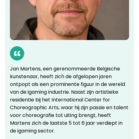
Jan Martens, een gerenommeerde Belgische
kunstenaar, heeft zich de afgelopen jaren
ontpopt als een prominente figuur in de wereld
van de igaming industrie. Naast zijn artistieke
residentie bij het International Center for
Choreographic Arts, waar hij zijn passie en talent
voor choreografie tot uiting brengt, heeft
Martens zich de laatste 5 tot 6 jaar verdiept in
de igaming sector.