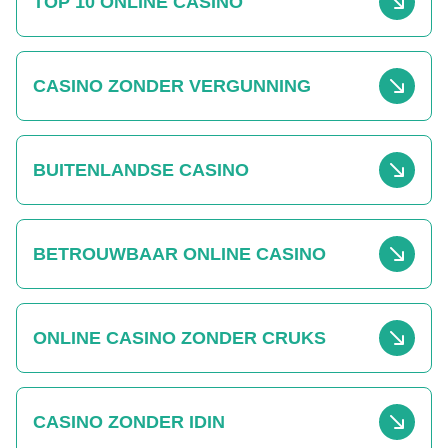
TOP 10 ONLINE CASINO
CASINO ZONDER VERGUNNING
BUITENLANDSE CASINO
BETROUWBAAR ONLINE CASINO
ONLINE CASINO ZONDER CRUKS
CASINO ZONDER IDIN