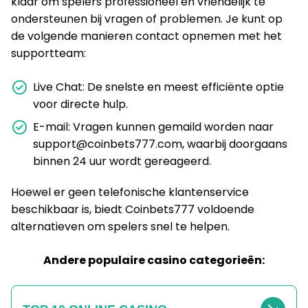
klaar om spelers professioneel en vriendelijk te
ondersteunen bij vragen of problemen. Je kunt op
de volgende manieren contact opnemen met het
supportteam:
Live Chat: De snelste en meest efficiënte optie
voor directe hulp.
E-mail: Vragen kunnen gemaild worden naar
support@coinbets777.com
, waarbij doorgaans
binnen 24 uur wordt gereageerd.
Hoewel er geen telefonische klantenservice
beschikbaar is, biedt Coinbets777 voldoende
alternatieven om spelers snel te helpen.
Andere populaire casino categorieën: