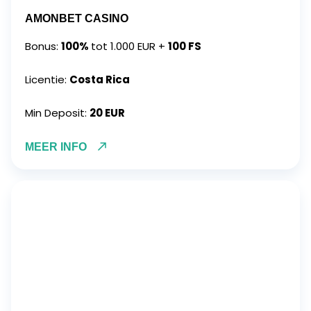
AMONBET CASINO
Bonus:
100%
tot 1.000 EUR +
100 FS
Licentie:
Costa Rica
Min Deposit:
20 EUR
MEER INFO