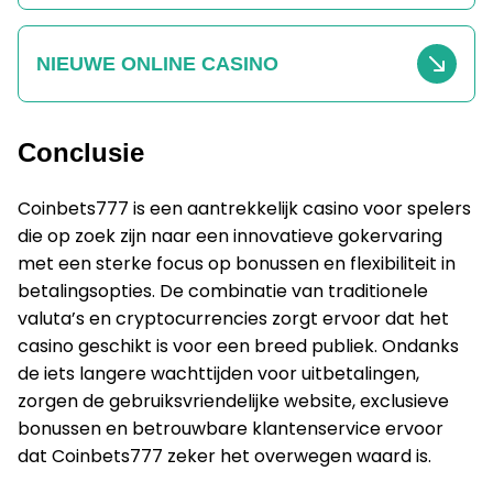
NIEUWE ONLINE CASINO
Conclusie
Coinbets777 is een aantrekkelijk casino voor spelers
die op zoek zijn naar een innovatieve gokervaring
met een sterke focus op bonussen en flexibiliteit in
betalingsopties. De combinatie van traditionele
valuta’s en cryptocurrencies zorgt ervoor dat het
casino geschikt is voor een breed publiek. Ondanks
de iets langere wachttijden voor uitbetalingen,
zorgen de gebruiksvriendelijke website, exclusieve
bonussen en betrouwbare klantenservice ervoor
dat Coinbets777 zeker het overwegen waard is.