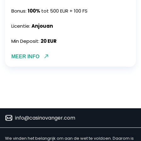
Bonus:
100%
tot 500 EUR + 100 FS
Licentie:
Anjouan
Min Deposit:
20 EUR
MEER INFO
info@casinovanger.com
We vinden het belangrijk om aan de wet te voldoen. Daarom is