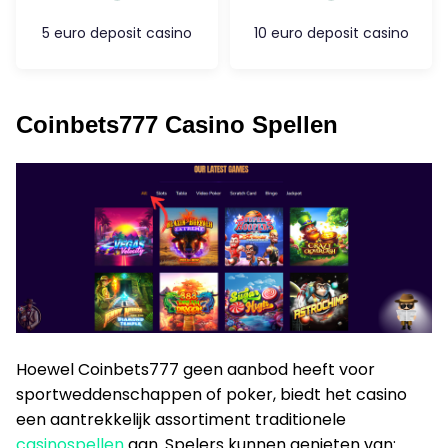
5 euro deposit casino
10 euro deposit casino
Coinbets777 Casino Spellen
Hoewel Coinbets777 geen aanbod heeft voor
sportweddenschappen of poker, biedt het casino
een aantrekkelijk assortiment traditionele
casinospellen
aan. Spelers kunnen genieten van: