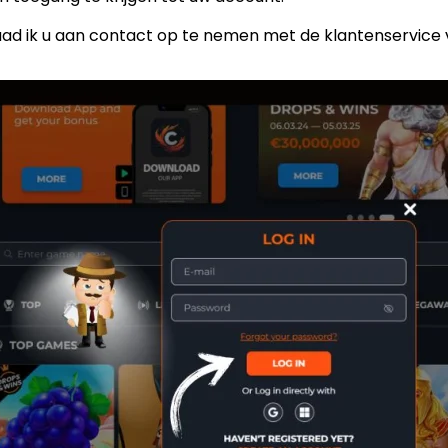
raad ik u aan contact op te nemen met de klantenservice v