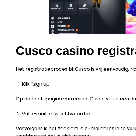
Cusco casino registr
Het registratieproces bij Cusco is vrij eenvoudig. 
Klik “sign up”
Op de hoofdpagina van casino Cusco staat een duidel
Vul e-mail en wachtwoord in
Vervolgens is het zaak om je e-mailadres in te vu