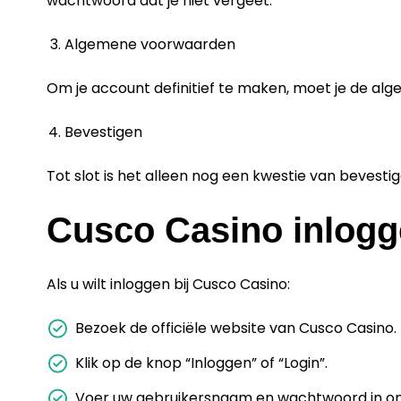
wachtwoord dat je niet vergeet.
Algemene voorwaarden
Om je account definitief te maken, moet je de al
Bevestigen
Tot slot is het alleen nog een kwestie van bevestige
Cusco Casino inlog
Als u wilt inloggen bij Cusco Casino:
Bezoek de officiële website van Cusco Casino.
Klik op de knop “Inloggen” of “Login”.
Voer uw gebruikersnaam en wachtwoord in om 