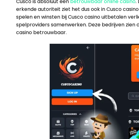
Cusco is absoluut een
betrouwbaar online casino
.
erkende autoriteit ziet het dus ook in Cusco casin
spelen en winsten bij Cusco casino uitbetalen ve
spelproviders samenwerken. Deze bedrijven zien d
casino betrouwbaar.