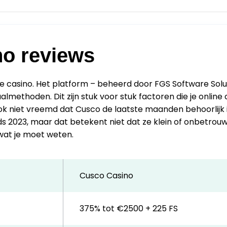
o reviews
ine casino. Het platform – beheerd door FGS Software Sol
methoden. Dit zijn stuk voor stuk factoren die je online 
ok niet vreemd dat Cusco de laatste maanden behoorlijk 
s 2023, maar dat betekent niet dat ze klein of onbetrouw
 wat je moet weten.
Cusco Casino
375% tot €2500 +
225 FS