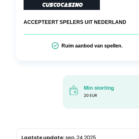
ACCEPTEERT SPELERS UIT NEDERLAND
Ruim aanbod van spellen.
Min storting
20 EUR
Laatste update:
sep, 24 2025