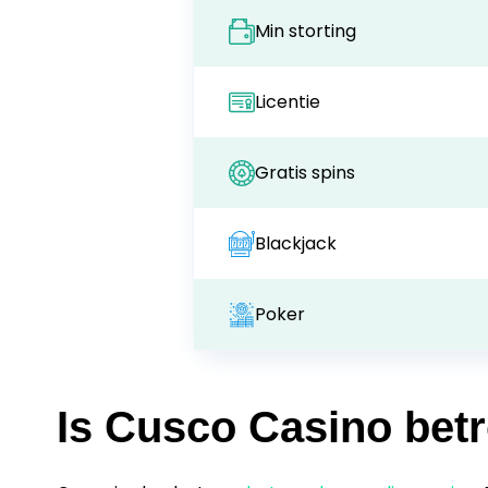
Min storting
Licentie
Gratis spins
Blackjack
Poker
Is Cusco Casino bet