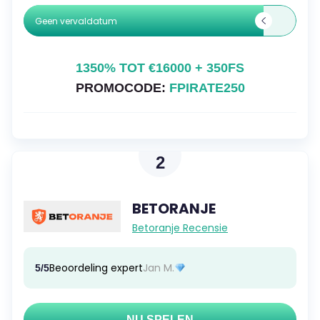
Geen vervaldatum
1350% TOT €16000 + 350FS
PROMOCODE:
FPIRATE250
2
BETORANJE
Betoranje Recensie
Beoordeling expert
Jan M.
5/5
NU SPELEN