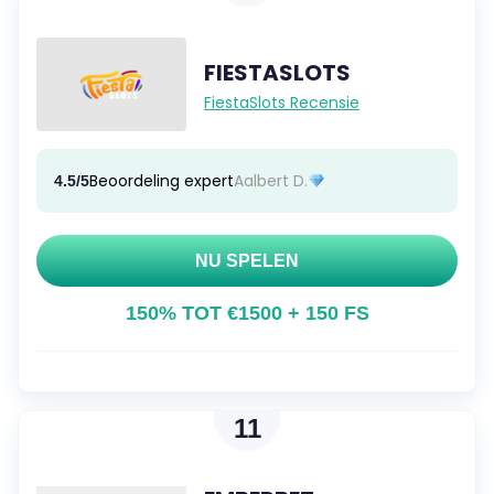
FIESTASLOTS
FiestaSlots Recensie
Beoordeling expert
Aalbert D.
4.5/5
NU SPELEN
150% TOT €1500 + 150 FS
11