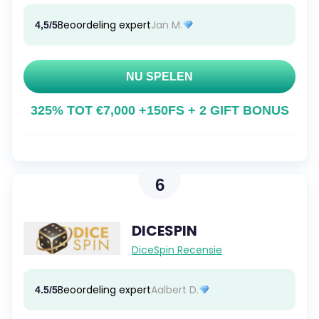
Beoordeling expert
Jan M.
4,5/5
NU SPELEN
325% TOT €7,000 +150FS + 2 GIFT BONUS
6
DICESPIN
DiceSpin Recensie
Beoordeling expert
Aalbert D.
4.5/5