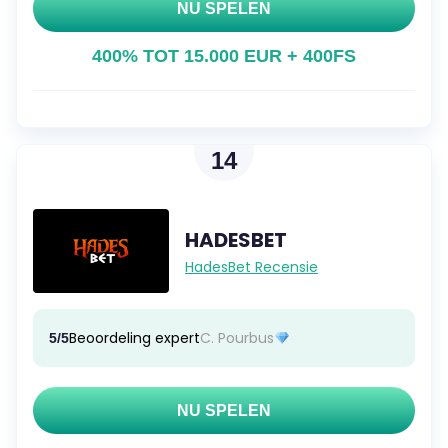
NU SPELEN
400% TOT 15.000 EUR + 400FS
14
HADESBET
HadesBet Recensie
Beoordeling expert
C. Pourbus
5/5
NU SPELEN