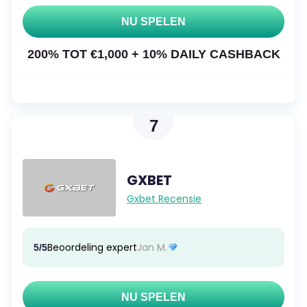
NU SPELEN
200% TOT €1,000 + 10% DAILY CASHBACK
7
GXBET
Gxbet Recensie
Beoordeling expert
Jan M.
5/5
NU SPELEN