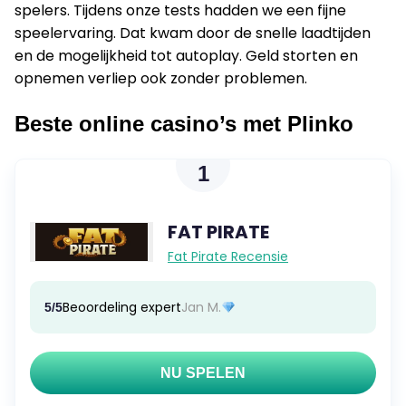
spelers. Tijdens onze tests hadden we een fijne
speelervaring. Dat kwam door de snelle laadtijden
en de mogelijkheid tot autoplay. Geld storten en
opnemen verliep ook zonder problemen.
Beste online casino’s met Plinko
1
FAT PIRATE
Fat Pirate Recensie
Beoordeling expert
Jan M.
5/5
NU SPELEN