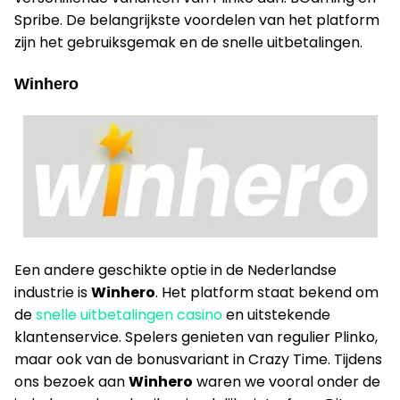
Spribe. De belangrijkste voordelen van het platform
zijn het gebruiksgemak en de snelle uitbetalingen.
Winhero
Een andere geschikte optie in de Nederlandse
industrie is
Winhero
. Het platform staat bekend om
de
snelle uitbetalingen casino
en uitstekende
klantenservice. Spelers genieten van regulier Plinko,
maar ook van de bonusvariant in Crazy Time. Tijdens
ons bezoek aan
Winhero
waren we vooral onder de