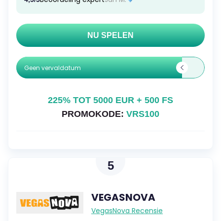
NU SPELEN
Geen vervaldatum
225% TOT 5000 EUR + 500 FS
PROMOKODE:
VRS100
5
VEGASNOVA
VegasNova Recensie