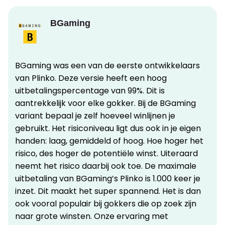
BGaming
BGaming was een van de eerste ontwikkelaars
van Plinko. Deze versie heeft een hoog
uitbetalingspercentage van 99%. Dit is
aantrekkelijk voor elke gokker. Bij de BGaming
variant bepaal je zelf hoeveel winlijnen je
gebruikt. Het risiconiveau ligt dus ook in je eigen
handen: laag, gemiddeld of hoog. Hoe hoger het
risico, des hoger de potentiële winst. Uiteraard
neemt het risico daarbij ook toe. De maximale
uitbetaling van BGaming’s Plinko is 1.000 keer je
inzet. Dit maakt het super spannend. Het is dan
ook vooral populair bij gokkers die op zoek zijn
naar grote winsten. Onze ervaring met