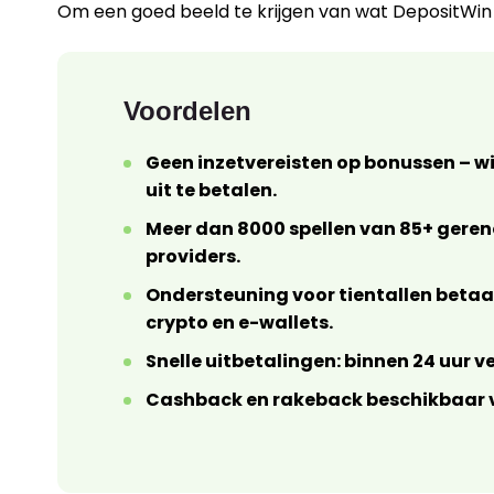
Om een goed beeld te krijgen van wat DepositWin C
Voordelen
Geen inzetvereisten op bonussen – wi
uit te betalen.
Meer dan 8000 spellen van 85+ ge
providers.
Ondersteuning voor tientallen betaal
crypto en e-wallets.
Snelle uitbetalingen: binnen 24 uur v
Cashback en rakeback beschikbaar vo