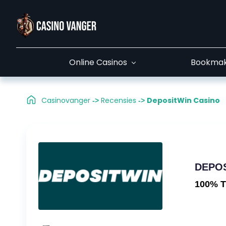
Online Casinos
Bookmak
Casinovanger
Recensies
DepositWin Casino
->
->
DEPOS
100% T