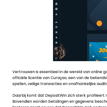
Vertrouwen is essentieel in de wereld van online
officiële licentie van Curaçao, een van de bekends
spellen, veilige transacties en onafhankelijke audit
Daarbij komt dat DepositWin zich sterk profileert
Bovendien worden betalingen en gegevens besche