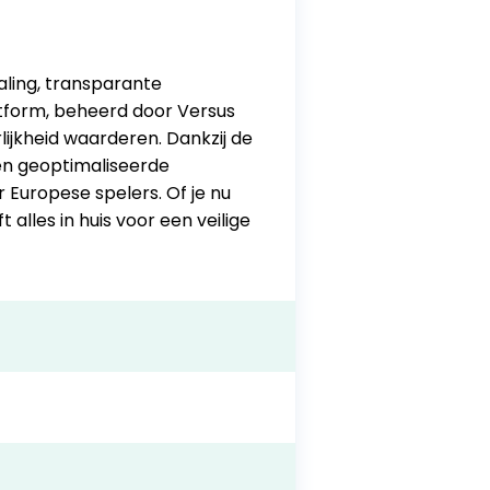
aling, transparante
tform, beheerd door Versus
rlijkheid waarderen. Dankzij de
en geoptimaliseerde
 Europese spelers. Of je nu
alles in huis voor een veilige