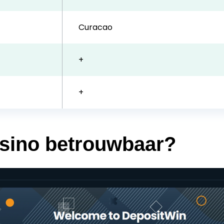
Curacao
+
+
asino betrouwbaar?