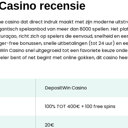
Casino recensie
ne casino dat direct indruk maakt met zijn moderne uitstr
antisch spelaanbod van meer dan 8000 spellen. Het pla
Curaçao, richt zich op spelers die eenvoud, snelheid en ee
r-free bonussen, snelle uitbetalingen (tot 24 uur) en e
tWin Casino snel uitgegroeid tot een favoriete keuze onder
r bent of net begint met online gokken, dit casino heeft 
DepositWin Casino
100% TOT 400€ + 100 free spins
20€