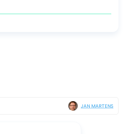
JAN MARTENS