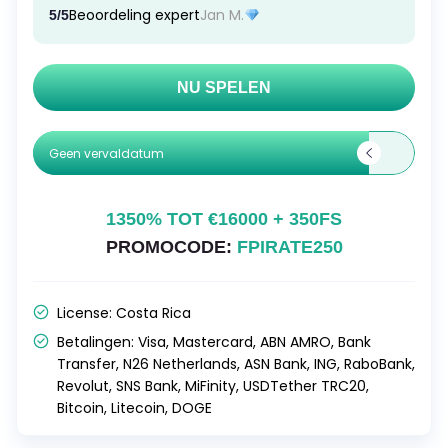
Beoordeling expert
Jan M.
5/5
NU SPELEN
Geen vervaldatum
1350% TOT €16000 + 350FS
PROMOCODE:
FPIRATE250
License:
Costa Rica
Betalingen:
Visa, Mastercard, ABN AMRO, Bank
Transfer, N26 Netherlands, ASN Bank, ING, RaboBank,
Revolut, SNS Bank, MiFinity, USDTether TRC20,
Bitcoin, Litecoin, DOGE