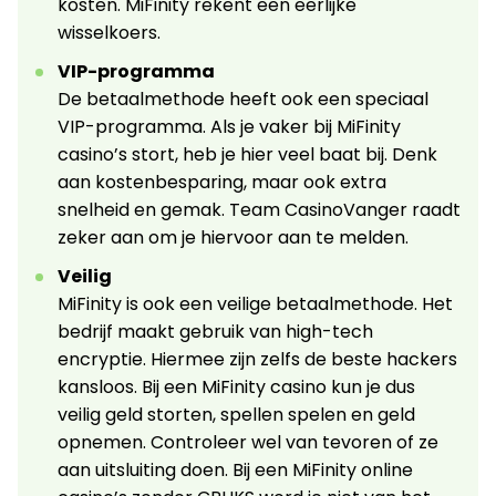
kosten. MiFinity rekent een eerlijke
wisselkoers.
VIP-programma
De betaalmethode heeft ook een speciaal
VIP-programma. Als je vaker bij MiFinity
casino’s stort, heb je hier veel baat bij. Denk
aan kostenbesparing, maar ook extra
snelheid en gemak. Team CasinoVanger raadt
zeker aan om je hiervoor aan te melden.
Veilig
MiFinity is ook een veilige betaalmethode. Het
bedrijf maakt gebruik van high-tech
encryptie. Hiermee zijn zelfs de beste hackers
kansloos. Bij een MiFinity casino kun je dus
veilig geld storten, spellen spelen en geld
opnemen. Controleer wel van tevoren of ze
aan uitsluiting doen. Bij een MiFinity online