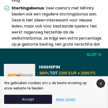
laag.
Stortingsbonus
. Veel casino’s met MiFinity
bieden ook een reguliere stortingsbonus aan.
Deze is niet alleen interessant voor nieuwe
leden, maar ook voor bestaande spelers. Het
werkt nagenoeg hetzelfde als de
welkomstbonus. Je krijgt een extra percentage
op je gestorte bedrag. Het grote verschil is dat
de reguliere stortingsbonus over elke
SLUIT
willekeurige deposit kan gelden. Het hoeft dus
niet je eerste transactie te zijn.
HIGHSPIN
Cashback bonus
. De cashback bonus is een
380%
TOT
2200 EUR
+
2000 FS
vangnet op verliezen. Stel dat de bonus 20% is.
5/5
Als je vervolgens 50 euro verliest, krijg je 10 euro
We gebruiken cookies om u de beste ervaring op
Beoordeling expert
C. Pourbus
terug op je account. Je loopt dus een stuk
onze website te bieden
minder risico. Toch blijft je potentiële winst
NU SPELEN
Accept
Meer tonen
optimaal. Je kunt de cashback als troost
accepteren of nieuwe inzetten plaatsen om je