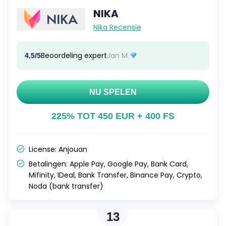
NIKA
Nika Recensie
Beoordeling expert
Jan M.
4,5/5
NU SPELEN
225% TOT 450 EUR + 400 FS
License:
Anjouan
Betalingen:
Apple Pay, Google Pay, Bank Card,
Mifinity, IDeal, Bank Transfer, Binance Pay, Crypto,
Noda (bank transfer)
13