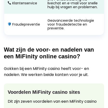
Klantenservice
livechat en e-mail voor snelle
hulp bij vragen en problemen.
Geavanceerde technologie
Fraudepreventie
voor fraudedetectie en
preventie.
Wat zijn de voor- en nadelen van
een MiFinity online casino?
Gokken bij een MiFinity casino heeft voor- en
nadelen. We werken beide kanten voor je uit.
Voordelen MiFinity casino sites
Dit zijn zeven voordelen van een MiFinity casino