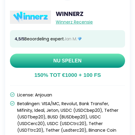
WINNERZ
Winnerz Recensie
Beoordeling expert
Jan M.
4,5/5
NU SPELEN
150% TOT €1000 + 100 FS
License:
Anjouan
Betalingen:
VISA/MC, Revolut, Bank Transfer,
Mifinity, Ideal, Jeton, USDC (USDCbep20), Tether
(USDTbep20), BUSD (BUSDbep20), USDC
(USDCerc20), USDC (USDCtrc20), Tether
(USDTtrc20), Tether (usdterc20), Binance Coin