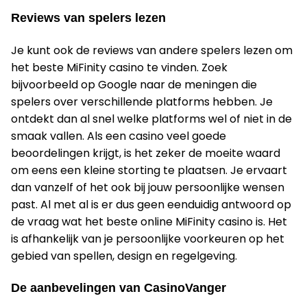
Reviews van spelers lezen
Je kunt ook de reviews van andere spelers lezen om
het beste MiFinity casino te vinden. Zoek
bijvoorbeeld op Google naar de meningen die
spelers over verschillende platforms hebben. Je
ontdekt dan al snel welke platforms wel of niet in de
smaak vallen. Als een casino veel goede
beoordelingen krijgt, is het zeker de moeite waard
om eens een kleine storting te plaatsen. Je ervaart
dan vanzelf of het ook bij jouw persoonlijke wensen
past. Al met al is er dus geen eenduidig antwoord op
de vraag wat het beste online MiFinity casino is. Het
is afhankelijk van je persoonlijke voorkeuren op het
gebied van spellen, design en regelgeving.
De aanbevelingen van CasinoVanger