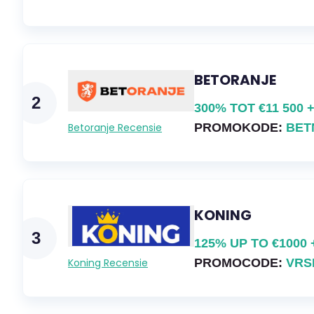
BETORANJE
2
300% TOT €11 500 +
PROMOKODE:
BET
Betoranje Recensie
KONING
3
125% UP TO €1000 
PROMOCODE:
VRS
Koning Recensie