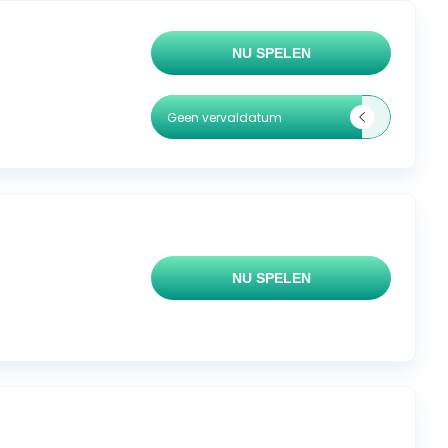
NU SPELEN
Geen vervaldatum
NU SPELEN