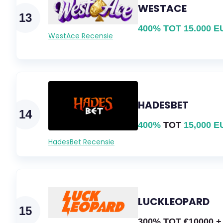
WESTACE
13
400% TOT 15.000 E
WestAce Recensie
HADESBET
14
400%
TOT
15,000 E
HadesBet Recensie
LUCKLEOPARD
15
300% TOT €10000 +