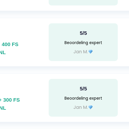
5/5
Beoordeling expert
 400 FS
Jan M.
NL
5/5
Beoordeling expert
+ 300 FS
Jan M.
NL