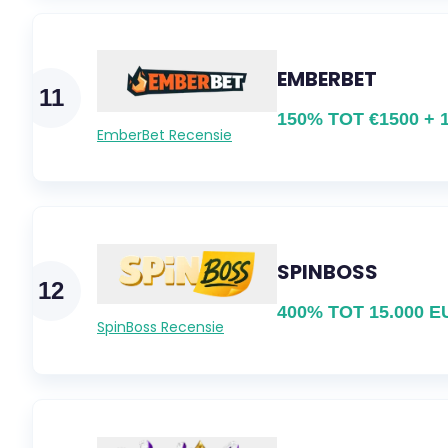
EMBERBET
11
150% TOT €1500 + 
EmberBet Recensie
SPINBOSS
12
400% TOT 15.000 E
SpinBoss Recensie