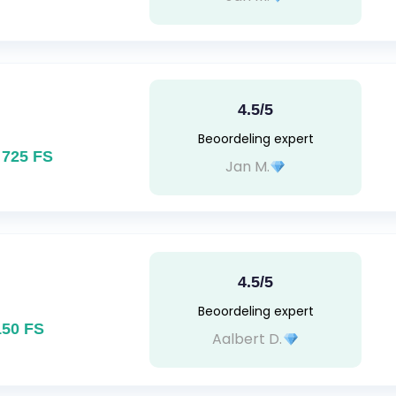
4.5/5
Beoordeling expert
 725 FS
Jan M.
4.5/5
Beoordeling expert
150 FS
Aalbert D.