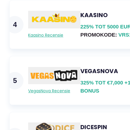
KAASINO
4
225% TOT 5000 EUR
PROMOKODE:
VRS
Kaasino Recensie
VEGASNOVA
5
325% TOT €7,000 +1
BONUS
VegasNova Recensie
DICESPIN