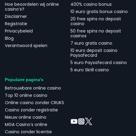
Hoe beoordelen wij online
400% casino bonus
casino’s?
10 euro gratis bonus casino
Disclaimer
20 free spins no deposit
Registratie
casino
Privacybeleid
50 free spins no deposit
casinos
Blog
7 euro gratis casino
Verantwoord spelen
10 euro deposit casino
Paysafecard
5 euro Paysafecard casino
5 euro Skrill casino
Populaire pagina's
Betrouwbare online casino
Top 10 online casino
Online casino zonder CRUKS
Casino zonder registratie
Nieuw online casino
MGA Casino’s online
Casino zonder licentie