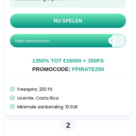
NU SPELEN
Geen vervaldatum
1350% TOT €16000 + 350FS
PROMOCODE:
FPIRATE250
Freespins:
250 FS
Licentie:
Costa Rica
Minimale aanbetaling:
10 EUR
2