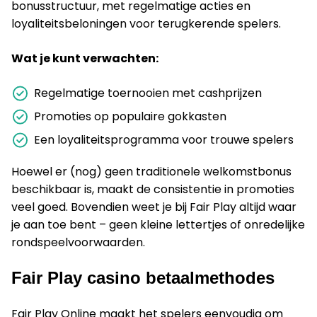
bonusstructuur, met regelmatige acties en
loyaliteitsbeloningen voor terugkerende spelers.
Wat je kunt verwachten:
Regelmatige toernooien met cashprijzen
Promoties op populaire gokkasten
Een loyaliteitsprogramma voor trouwe spelers
Hoewel er (nog) geen traditionele welkomstbonus
beschikbaar is, maakt de consistentie in promoties
veel goed. Bovendien weet je bij Fair Play altijd waar
je aan toe bent – geen kleine lettertjes of onredelijke
rondspeelvoorwaarden.
Fair Play casino betaalmethodes
Fair Play Online maakt het spelers eenvoudig om