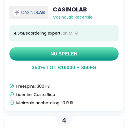
CASINOLAB
CasinoLab Recensie
Beoordeling expert
Jan M. 💎
4,5/5
NU SPELEN
350% TOT €16000 + 350FS
Freespins:
300 FS
Licentie:
Costa Rica
Minimale aanbetaling:
10 EUR
4