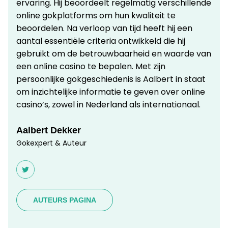
ervaring. Hij beoordeelt regelmatig verschillende
online gokplatforms om hun kwaliteit te
beoordelen. Na verloop van tijd heeft hij een
aantal essentiële criteria ontwikkeld die hij
gebruikt om de betrouwbaarheid en waarde van
een online casino te bepalen. Met zijn
persoonlijke gokgeschiedenis is Aalbert in staat
om inzichtelijke informatie te geven over online
casino’s, zowel in Nederland als internationaal.
Aalbert Dekker
Gokexpert & Auteur
AUTEURS PAGINA