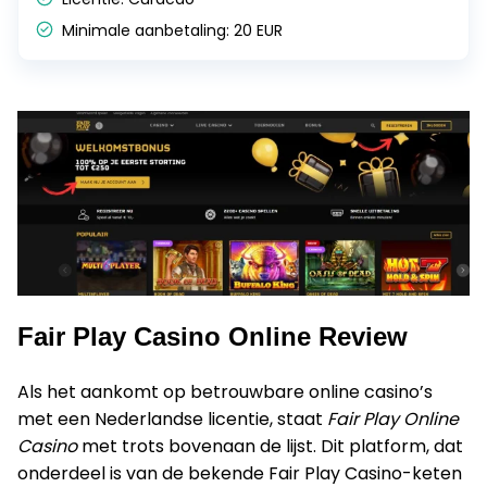
Minimale aanbetaling:
20 EUR
Fair Play Casino Online Review
Als het aankomt op betrouwbare online casino’s
met een Nederlandse licentie, staat
Fair Play Online
Casino
met trots bovenaan de lijst. Dit platform, dat
onderdeel is van de bekende Fair Play Casino-keten