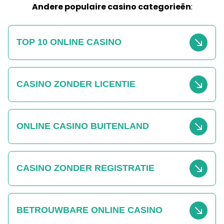
Andere populaire casino categorieën
:
TOP 10 ONLINE CASINO
CASINO ZONDER LICENTIE
ONLINE CASINO BUITENLAND
CASINO ZONDER REGISTRATIE
BETROUWBARE ONLINE CASINO