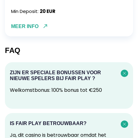
Min Deposit:
20 EUR
MEER INFO
FAQ
ZIJN ER SPECIALE BONUSSEN VOOR
NIEUWE SPELERS BIJ FAIR PLAY ?
Welkomstbonus: 100% bonus tot €250
IS FAIR PLAY BETROUWBAAR?
Ja, dit casino is betrouwbaar omdat het