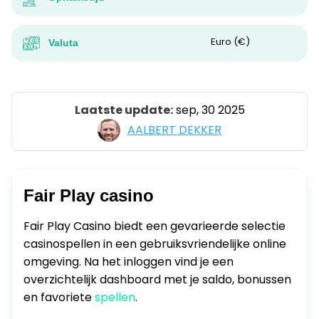
Euro (€)
Valuta
Laatste update:
sep, 30 2025
AALBERT DEKKER
Fair Play casino
Fair Play Casino biedt een gevarieerde selectie
casinospellen in een gebruiksvriendelijke online
omgeving. Na het inloggen vind je een
overzichtelijk dashboard met je saldo, bonussen
en favoriete
spellen
.