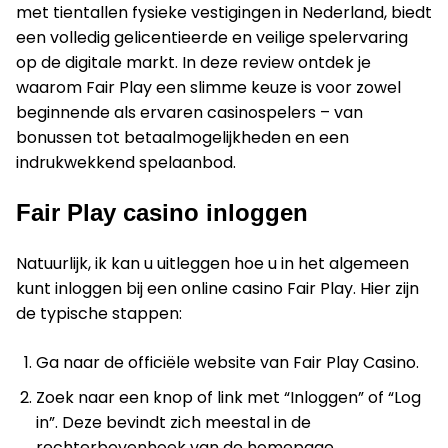
met tientallen fysieke vestigingen in Nederland, biedt
een volledig gelicentieerde en veilige spelervaring
op de digitale markt. In deze review ontdek je
waarom Fair Play een slimme keuze is voor zowel
beginnende als ervaren casinospelers – van
bonussen tot betaalmogelijkheden en een
indrukwekkend spelaanbod.
Fair Play casino inloggen
Natuurlijk, ik kan u uitleggen hoe u in het algemeen
kunt inloggen bij een online casino Fair Play. Hier zijn
de typische stappen:
Ga naar de officiële website van Fair Play Casino.
Zoek naar een knop of link met “Inloggen” of “Log
in”. Deze bevindt zich meestal in de
rechterbovenhoek van de homepage.