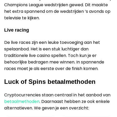
Champions League wedstrijden gewed. Dit maakte
het extra spannend om de wedstrijden ‘s avonds op
televisie te kijken.
Live racing
De live races zijn een leuke toevoeging aan het
spelaanbod. Het is een stuk luchtiger dan
traditionele live casino spellen. Toch kun je er
behoorlijke bedragen mee winnen. In spannende
races moet je als eerste over de finish komen.
Luck of Spins betaalmethoden
Cryptocurrencies staan centraal in het aanbod van
betaalmethoden
. Daarnaast hebben ze ook enkele
alternatieven. We geven je een overzicht: