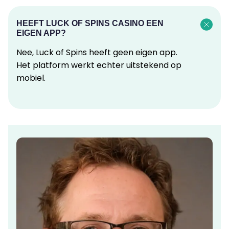
HEEFT LUCK OF SPINS CASINO EEN
EIGEN APP?
Nee, Luck of Spins heeft geen eigen app.
Het platform werkt echter uitstekend op
mobiel.