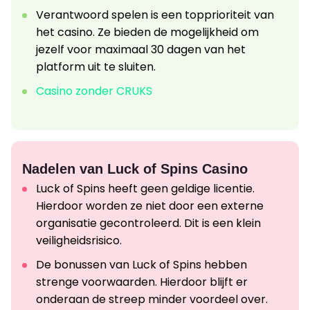
Verantwoord spelen is een topprioriteit van
het casino. Ze bieden de mogelijkheid om
jezelf voor maximaal 30 dagen van het
platform uit te sluiten.
Casino zonder CRUKS
Nadelen van Luck of Spins Casino
Luck of Spins heeft geen geldige licentie.
Hierdoor worden ze niet door een externe
organisatie gecontroleerd. Dit is een klein
veiligheidsrisico.
De bonussen van Luck of Spins hebben
strenge voorwaarden. Hierdoor blijft er
onderaan de streep minder voordeel over.