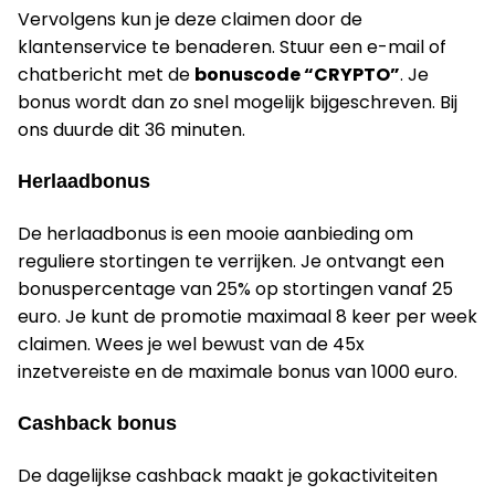
Vervolgens kun je deze claimen door de
klantenservice te benaderen. Stuur een e-mail of
chatbericht met de
bonuscode “CRYPTO”
. Je
bonus wordt dan zo snel mogelijk bijgeschreven. Bij
ons duurde dit 36 minuten.
Herlaadbonus
De herlaadbonus is een mooie aanbieding om
reguliere stortingen te verrijken. Je ontvangt een
bonuspercentage van 25% op stortingen vanaf 25
euro. Je kunt de promotie maximaal 8 keer per week
claimen. Wees je wel bewust van de 45x
inzetvereiste en de maximale bonus van 1000 euro.
Cashback bonus
De dagelijkse cashback maakt je gokactiviteiten