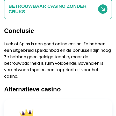
BETROUWBAAR CASINO ZONDER
CRUKS
Conclusie
Luck of Spins is een goed online casino. Ze hebben
een uitgebreid spelaanbod en de bonussen zijn hoog.
Ze hebben geen geldige licentie, maar de
betrouwbaarheid is ruim voldoende. Bovendien is
verantwoord spelen een topprioriteit voor het
casino.
Alternatieve casino