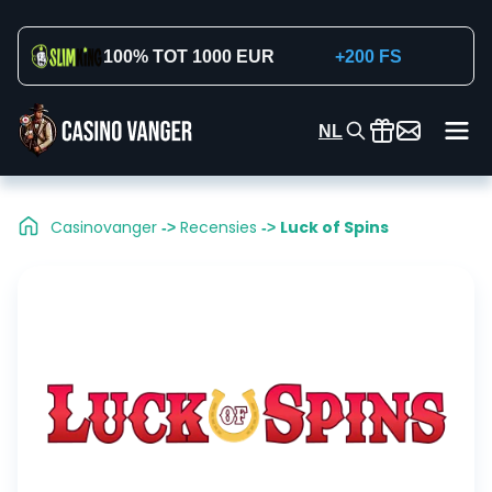
100% TOT 1000 EUR
+200 FS
NL
Casinovanger
Recensies
Luck of Spins
->
->