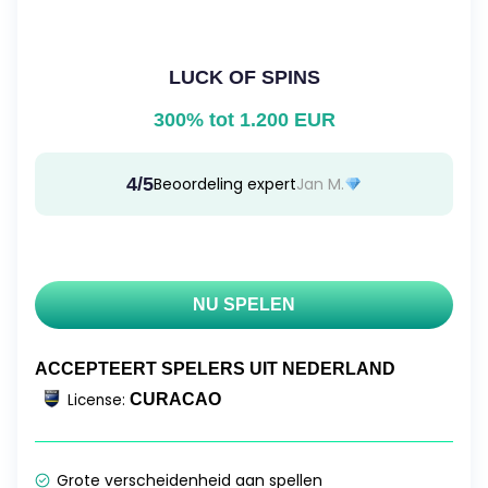
LUCK OF SPINS
300% tot 1.200 EUR
4/5
Beoordeling expert
Jan M.
NU SPELEN
ACCEPTEERT SPELERS UIT NEDERLAND
License:
CURACAO
Grote verscheidenheid aan spellen