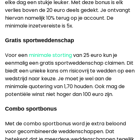
elke dag een stukje leuker. Met deze bonus is elk
verlies boven de 20 euro deels gedekt. Je ontvangt
hiervan namelijk 10% terug op je account. De
minimale inzetvereiste is 5x.
Gratis sportweddenschap
Voor een
minimale storting
van 25 euro kun je
eenmalig een gratis sportweddenschap claimen. Dit
biedt een unieke kans om risicovrij te wedden op een
wedstrijd naar keuze. Je moet je wel aan de
minimale quotering van 1,70 houden. Ook mag de
potentiële winst niet hoger dan 100 euro zijn.
Combo sportbonus
Met de combo sportbonus word je extra beloond
voor gecombineerde weddenschappen. Dat
betekent dat je meerdere weddenschappen tegelijk