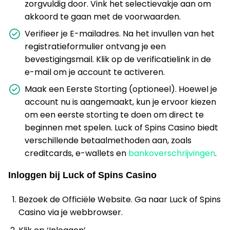
zorgvuldig door. Vink het selectievakje aan om
akkoord te gaan met de voorwaarden.
Verifieer je E-mailadres. Na het invullen van het
registratieformulier ontvang je een
bevestigingsmail. Klik op de verificatielink in de
e-mail om je account te activeren.
Maak een Eerste Storting (optioneel). Hoewel je
account nu is aangemaakt, kun je ervoor kiezen
om een eerste storting te doen om direct te
beginnen met spelen. Luck of Spins Casino biedt
verschillende betaalmethoden aan, zoals
creditcards, e-wallets en
bankoverschrijvingen
.
Inloggen bij Luck of Spins Casino
Bezoek de Officiële Website. Ga naar Luck of Spins
Casino via je webbrowser.