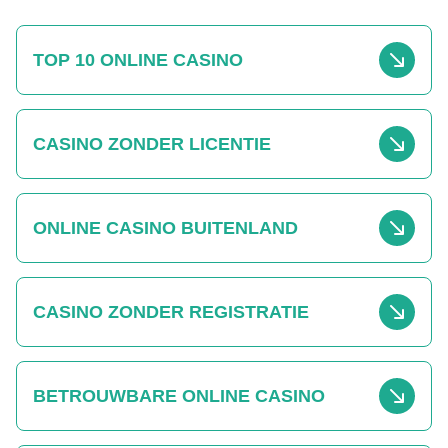
TOP 10 ONLINE CASINO
CASINO ZONDER LICENTIE
ONLINE CASINO BUITENLAND
CASINO ZONDER REGISTRATIE
BETROUWBARE ONLINE CASINO