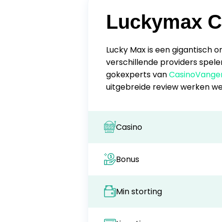
Luckymax C
Lucky Max is een gigantisch o
verschillende providers spelen
gokexperts van
CasinoVange
uitgebreide review werken we d
Casino
Bonus
Min storting