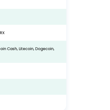
TRX
oin Cash, Litecoin, Dogecoin,