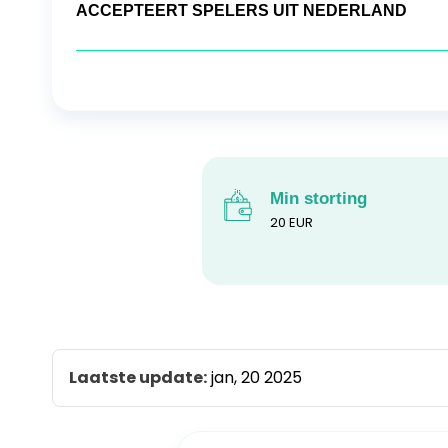
ACCEPTEERT SPELERS UIT NEDERLAND
Min storting
20 EUR
Laatste update:
jan, 20 2025