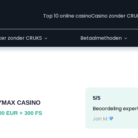
Top 10 online casino
Casino zonder CRU
er zonder CRUKS
Betaalmethoden
5/5
YMAX CASINO
Beoordeling exper
000 EUR + 300 FS
Jan M.