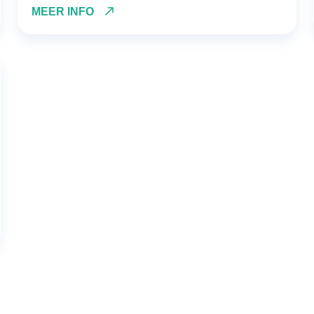
MEER INFO