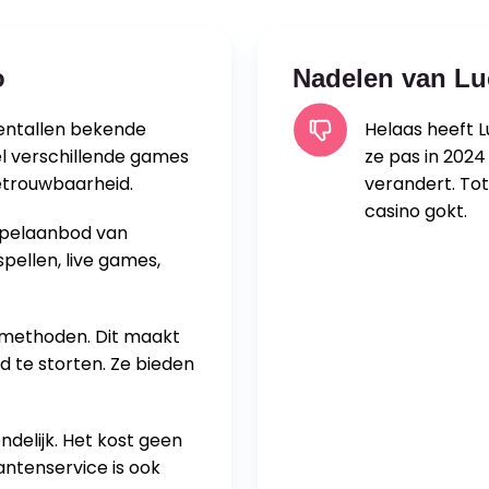
o
Nadelen van Lu
ientallen bekende
Helaas heeft L
el verschillende games
ze pas in 2024
betrouwbaarheid.
verandert. Tot d
casino gokt.
 spelaanbod van
spellen, live games,
lmethoden. Dit maakt
d te storten. Ze bieden
ndelijk. Het kost geen
antenservice is ook