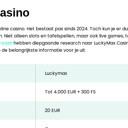
asino
nline casino. Het bestaat pas sinds 2024. Toch kun je er d
. Niet alleen slots en tafelspellen, maar ook live games,
r.com
hebben diepgaande research naar LuckyMax Casino 
e belangrijkste informatie voor je uit.
Luckymax
Tot 4.000 EUR + 300 FS
20 EUR