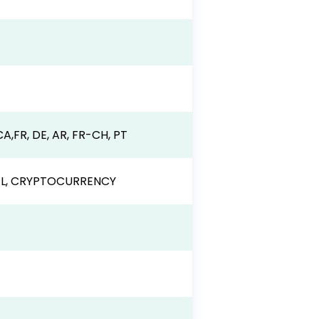
A,FR, DE, AR, FR-CH, PT
 PZL, CRYPTOCURRENCY