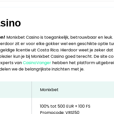
sino
en!
Monixbet Casino is toegankelijk, betrouwbaar en leuk.
erdoor zit er voor elke gokker wel een geschikte optie tus
ldige licentie uit Costa Rica. Hierdoor weet je zeker da
lezier kun je bij Monixbet Casino goed terecht. De site 
experts van
CasinoVanger
hebben het platform uitgebrei
delen we de belangrijkste inzichten met je.
Monixbet
100% tot 500 EUR + 100 FS
Promocode:
VRS150