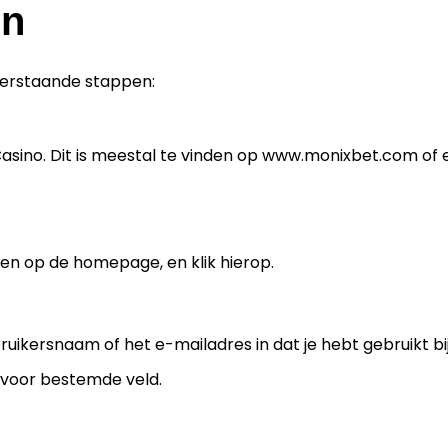
in
nderstaande stappen:
asino. Dit is meestal te vinden op www.monixbet.com of ee
en op de homepage, en klik hierop.
uikersnaam of het e-mailadres in dat je hebt gebruikt bij
rvoor bestemde veld.