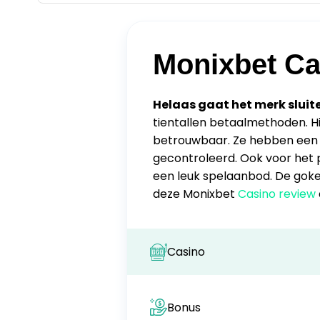
Monixbet Ca
Helaas gaat het merk sluit
tientallen betaalmethoden. Hi
betrouwbaar. Ze hebben een ge
gecontroleerd. Ook voor het p
een leuk spelaanbod. De gok
deze Monixbet
Casino review
Casino
Bonus