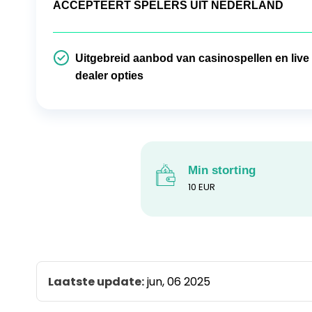
ACCEPTEERT SPELERS UIT NEDERLAND
Uitgebreid aanbod van casinospellen en live
dealer opties
Min storting
10 EUR
Laatste update:
jun, 06 2025