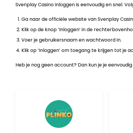
Svenplay Casino inloggen is eenvoudig en snel. Vo
Ga naar de officiële website van Svenplay Casin
Klik op de knop ‘Inloggen’ in de rechterboven
Voer je gebruikersnaam en wachtwoord in.
Klik op ‘Inloggen’ om toegang te krijgen tot je a
Heb je nog geen account? Dan kun je je eenvoudig re