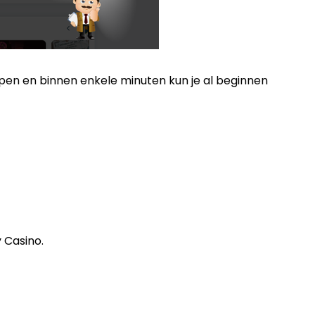
pen en binnen enkele minuten kun je al beginnen
 Casino.