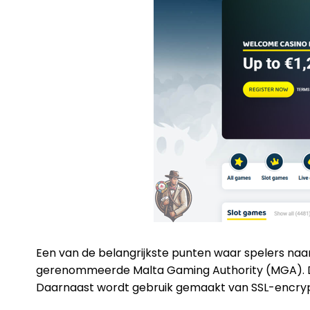
Een van de belangrijkste punten waar spelers naar 
gerenommeerde Malta Gaming Authority (MGA). Dit be
Daarnaast wordt gebruik gemaakt van SSL-encrypti