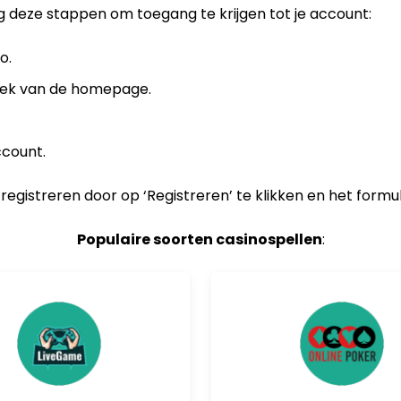
lg deze stappen om toegang te krijgen tot je account:
o.
hoek van de homepage.
ccount.
gistreren door op ‘Registreren’ te klikken en het formulie
Populaire soorten casinospellen
: