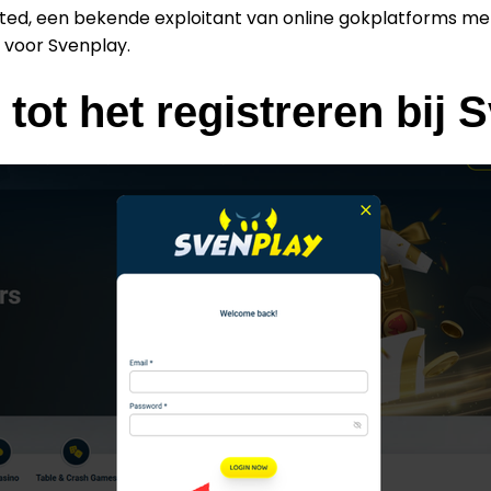
ited, een bekende exploitant van online gokplatforms met 
n voor Svenplay.
 tot het registreren bij