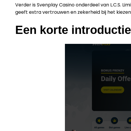
Verder is Svenplay Casino onderdeel van L.C.S. Lim
geeft extra vertrouwen en zekerheid bij het kieze
Een korte introductie