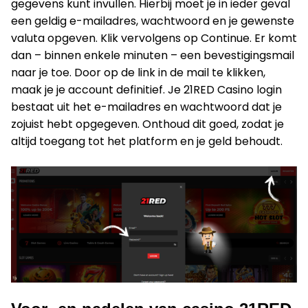
gegevens kunt invullen. Hierbij moet je in ieder geval
een geldig e-mailadres, wachtwoord en je gewenste
valuta opgeven. Klik vervolgens op Continue. Er komt
dan – binnen enkele minuten – een bevestigingsmail
naar je toe. Door op de link in de mail te klikken,
maak je je account definitief. Je 21RED Casino login
bestaat uit het e-mailadres en wachtwoord dat je
zojuist hebt opgegeven. Onthoud dit goed, zodat je
altijd toegang tot het platform en je geld behoudt.