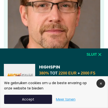
SLUIT
HIGHSPIN
380%
TOT
2200 EUR
+
2000 FS
Jan Martens, een gerenommeerde Belgische
5/5
kunstenaar, heeft zich de afgelopen jaren
We gebruiken cookies om u de beste ervaring op
Beoordeling expert
C. Pourbus 💎
ontpopt als een prominente figuur in de wereld
onze website te bieden
van de igaming industrie. Naast zijn artistieke
NU SPELEN
residentie bij het International Center for
Accept
Meer tonen
Choreographic Arts, waar hij zijn passie en talent