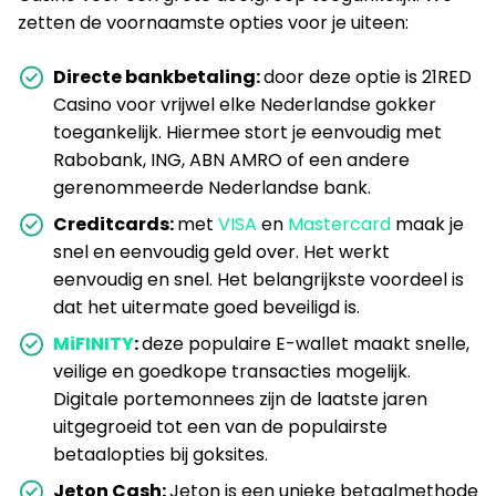
zetten de voornaamste opties voor je uiteen:
Directe bankbetaling:
door deze optie is 21RED
Casino voor vrijwel elke Nederlandse gokker
toegankelijk. Hiermee stort je eenvoudig met
Rabobank, ING, ABN AMRO of een andere
gerenommeerde Nederlandse bank.
Creditcards:
met
VISA
en
Mastercard
maak je
snel en eenvoudig geld over. Het werkt
eenvoudig en snel. Het belangrijkste voordeel is
dat het uitermate goed beveiligd is.
MiFINITY
:
deze populaire E-wallet maakt snelle,
veilige en goedkope transacties mogelijk.
Digitale portemonnees zijn de laatste jaren
uitgegroeid tot een van de populairste
betaalopties bij goksites.
Jeton Cash:
Jeton is een unieke betaalmethode