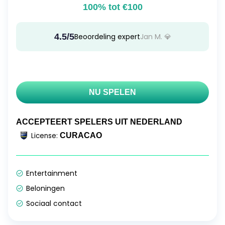
100% tot €100
4.5/5
Beoordeling expert
Jan M. 💎
NU SPELEN
ACCEPTEERT SPELERS UIT NEDERLAND
License:
CURACAO
Entertainment
Beloningen
Sociaal contact