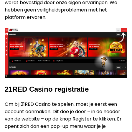
wordt bevestigd door onze eigen ervaringen. We
hebben geen veiligheidsproblemen met het
platform ervaren.
21RED Casino registratie
Om bij 21RED Casino te spelen, moet je eerst een
account aanmaken. Dit doe je door – in de header
van de website – op de knop Register te klikken. Er
opent zich dan een pop-up menu waar je je