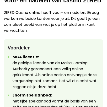
Voor- en nadelen van casino 21RED
21RED Casino online heeft voor- en nadelen. Graag
werken we beide kanten voor je uit. Dit geeft je een
compleet beeld van wat je op het platform kunt
verwachten.
Voordelen
MGA licentie:
de geldige licentie van de Malta Gaming
Authority garandeert een veilig online
gokklimaat. Als online casino ontvang je deze
vergunning niet zomaar. Het wil dus echt wat
zeggen als je deze hebt.
Enorm spelaanbod:
het rijke spelaanbod vormt de basis van een