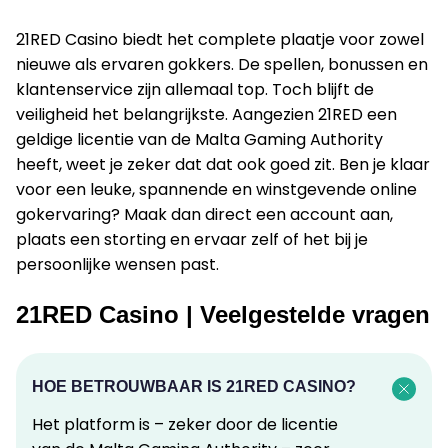
21RED Casino biedt het complete plaatje voor zowel
nieuwe als ervaren gokkers. De spellen, bonussen en
klantenservice zijn allemaal top. Toch blijft de
veiligheid het belangrijkste. Aangezien 21RED een
geldige licentie van de Malta Gaming Authority
heeft, weet je zeker dat dat ook goed zit. Ben je klaar
voor een leuke, spannende en winstgevende online
gokervaring? Maak dan direct een account aan,
plaats een storting en ervaar zelf of het bij je
persoonlijke wensen past.
21RED Casino | Veelgestelde vragen
HOE BETROUWBAAR IS 21RED CASINO?
Het platform is – zeker door de licentie