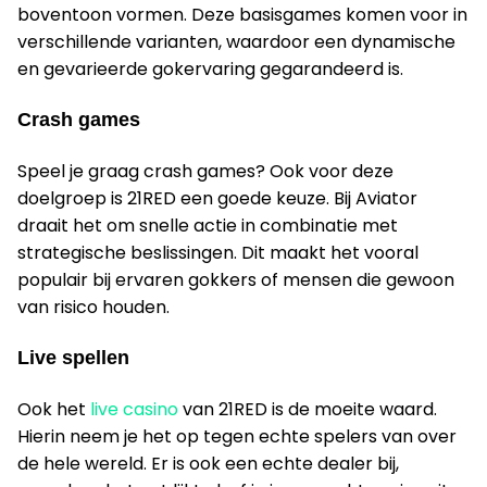
boventoon vormen. Deze basisgames komen voor in
verschillende varianten, waardoor een dynamische
en gevarieerde gokervaring gegarandeerd is.
Crash games
Speel je graag crash games? Ook voor deze
doelgroep is 21RED een goede keuze. Bij Aviator
draait het om snelle actie in combinatie met
strategische beslissingen. Dit maakt het vooral
populair bij ervaren gokkers of mensen die gewoon
van risico houden.
Live spellen
Ook het
live casino
van 21RED is de moeite waard.
Hierin neem je het op tegen echte spelers van over
de hele wereld. Er is ook een echte dealer bij,