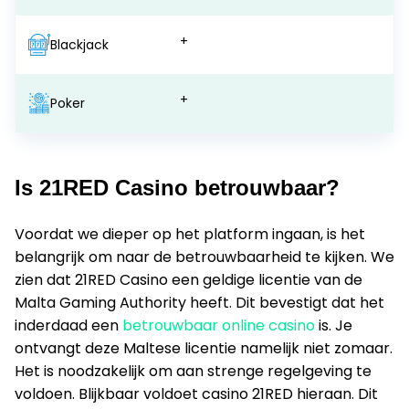
+
Blackjack
+
Poker
Is 21RED Casino betrouwbaar?
Voordat we dieper op het platform ingaan, is het
belangrijk om naar de betrouwbaarheid te kijken. We
zien dat 21RED Casino een geldige licentie van de
Malta Gaming Authority heeft. Dit bevestigt dat het
inderdaad een
betrouwbaar online casino
is. Je
ontvangt deze Maltese licentie namelijk niet zomaar.
Het is noodzakelijk om aan strenge regelgeving te
voldoen. Blijkbaar voldoet casino 21RED hieraan. Dit