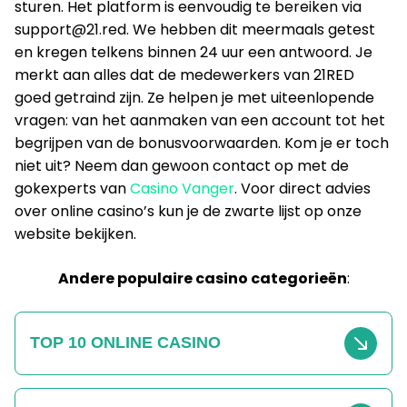
sturen. Het platform is eenvoudig te bereiken via
support@21.red
. We hebben dit meermaals getest
en kregen telkens binnen 24 uur een antwoord. Je
merkt aan alles dat de medewerkers van 21RED
goed getraind zijn. Ze helpen je met uiteenlopende
vragen: van het aanmaken van een account tot het
begrijpen van de bonusvoorwaarden. Kom je er toch
niet uit? Neem dan gewoon contact op met de
gokexperts van
Casino Vanger
. Voor direct advies
over online casino’s kun je de zwarte lijst op onze
website bekijken.
Andere populaire casino categorieën
:
TOP 10 ONLINE CASINO