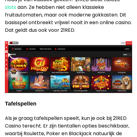
slots
aan. Ze hebben niet alleen klassieke
fruitautomaten, maar ook moderne gokkasten. Dit
basisspel ontbreekt vrijwel nooit in een online casino.
Dat geldt dus ook voor 21RED.
Tafelspellen
Als je graag tafelspellen speelt, kun je ook bij 21RED
Casino terecht. Er zijn tientallen opties beschikbaar,
waarbij Roulette, Poker en Blackjack natuurlijk de