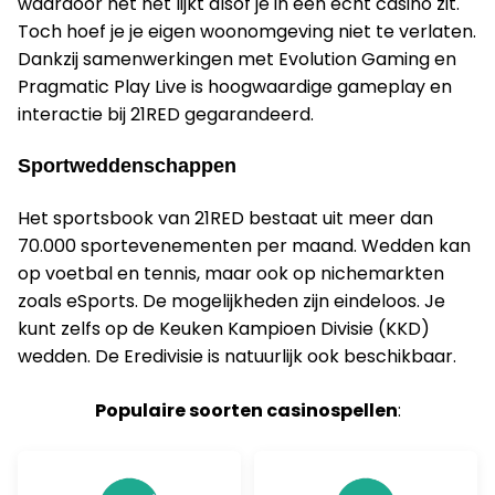
waardoor het net lijkt alsof je in een echt casino zit.
Toch hoef je je eigen woonomgeving niet te verlaten.
Dankzij samenwerkingen met Evolution Gaming en
Pragmatic Play Live is hoogwaardige gameplay en
interactie bij 21RED gegarandeerd.
Sportweddenschappen
Het sportsbook van 21RED bestaat uit meer dan
70.000 sportevenementen per maand. Wedden kan
op voetbal en tennis, maar ook op nichemarkten
zoals eSports. De mogelijkheden zijn eindeloos. Je
kunt zelfs op de Keuken Kampioen Divisie (KKD)
wedden. De Eredivisie is natuurlijk ook beschikbaar.
Populaire soorten casinospellen
: