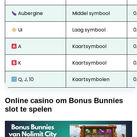
Aubergine
Middel symbool
0
Ui
Laag symbool
0
A
Kaartsymbool
0
K
Kaartsymbool
0
Q, J, 10
Kaartsymbolen
0
Online casino om Bonus Bunnies
slot te spelen