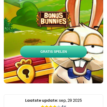
GRATIS SPELEN
Laatste update:
sep, 29 2025
4