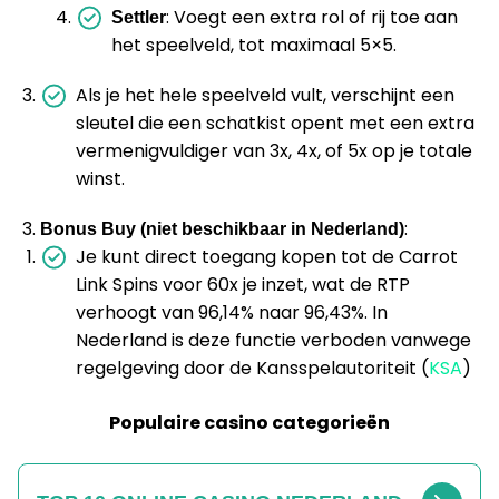
: Voegt een extra rol of rij toe aan
Settler
het speelveld, tot maximaal 5×5.
Als je het hele speelveld vult, verschijnt een
sleutel die een schatkist opent met een extra
vermenigvuldiger van 3x, 4x, of 5x op je totale
winst.
:
Bonus Buy (niet beschikbaar in Nederland)
Je kunt direct toegang kopen tot de Carrot
Link Spins voor 60x je inzet, wat de RTP
verhoogt van 96,14% naar 96,43%. In
Nederland is deze functie verboden vanwege
regelgeving door de Kansspelautoriteit (
KSA
)
Populaire casino categorieën