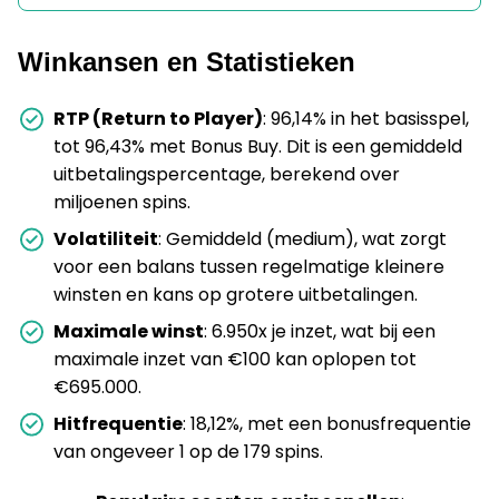
Winkansen en Statistieken
RTP (Return to Player)
: 96,14% in het basisspel,
tot 96,43% met Bonus Buy. Dit is een gemiddeld
uitbetalingspercentage, berekend over
miljoenen spins.
Volatiliteit
: Gemiddeld (medium), wat zorgt
voor een balans tussen regelmatige kleinere
winsten en kans op grotere uitbetalingen.
Maximale winst
: 6.950x je inzet, wat bij een
maximale inzet van €100 kan oplopen tot
€695.000.
Hitfrequentie
: 18,12%, met een bonusfrequentie
van ongeveer 1 op de 179 spins.