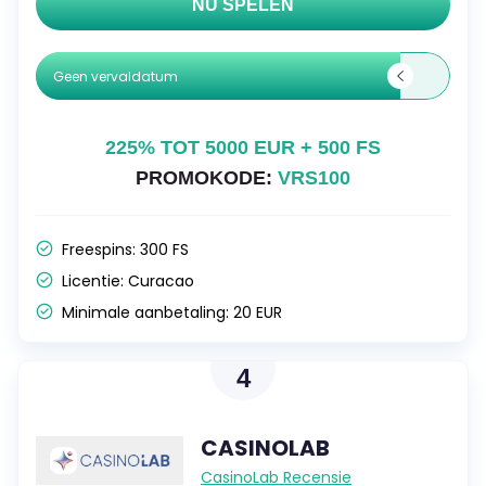
NU SPELEN
Geen vervaldatum
225% TOT 5000 EUR + 500 FS
PROMOKODE:
VRS100
Freespins:
300 FS
Licentie:
Curacao
Minimale aanbetaling:
20 EUR
4
CASINOLAB
CasinoLab Recensie