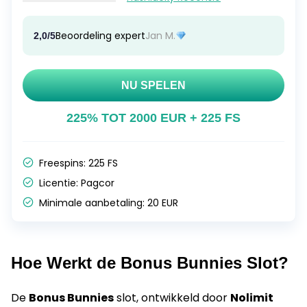
Beoordeling expert
Jan M.
2,0/5
NU SPELEN
225% TOT 2000 EUR + 225 FS
Freespins:
225 FS
Licentie:
Pagcor
Minimale aanbetaling:
20 EUR
Hoe Werkt de Bonus Bunnies Slot?
De
Bonus Bunnies
slot, ontwikkeld door
Nolimit