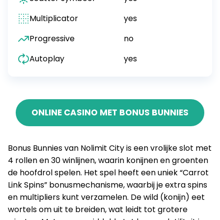
Multiplicator
yes
Progressive
no
Autoplay
yes
ONLINE CASINO MET BONUS BUNNIES
Bonus Bunnies van Nolimit City is een vrolijke slot met
4 rollen en 30 winlijnen, waarin konijnen en groenten
de hoofdrol spelen. Het spel heeft een uniek “Carrot
Link Spins” bonusmechanisme, waarbij je extra spins
en multipliers kunt verzamelen. De wild (konijn) eet
wortels om uit te breiden, wat leidt tot grotere