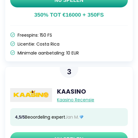
NU SPELEN
350% TOT €16000 + 350FS
Freespins:
150 FS
Licentie:
Costa Rica
Minimale aanbetaling:
10 EUR
3
KAASINO
Kaasino Recensie
Beoordeling expert
Jan M.
4,5/5