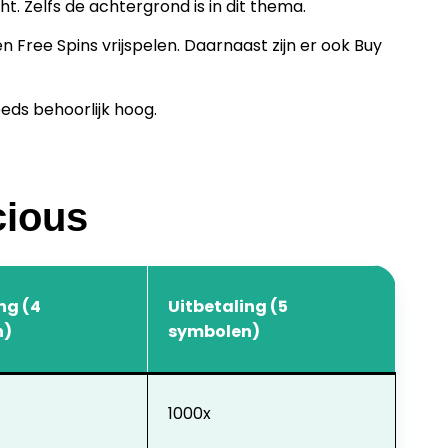
. Zelfs de achtergrond is in dit thema.
n Free Spins vrijspelen. Daarnaast zijn er ook Buy
eds behoorlijk hoog.
cious
ng (4
Uitbetaling (5
n)
symbolen)
1000x