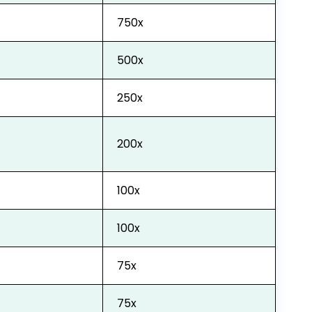
750x
500x
250x
200x
100x
100x
75x
75x