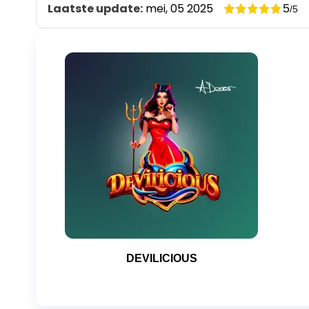
Laatste update:
mei, 05 2025
5
/5
DEVILICIOUS