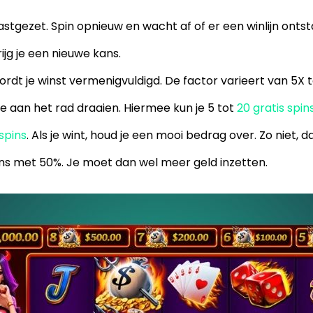
gezet. Spin opnieuw en wacht af of er een winlijn ontst
rijg je een nieuwe kans.
dt je winst vermenigvuldigd. De factor varieert van 5X to
e aan het rad draaien. Hiermee kun je 5 tot
20 gratis spin
 spins
. Als je wint, houd je een mooi bedrag over. Zo niet, 
ns met 50%. Je moet dan wel meer geld inzetten.