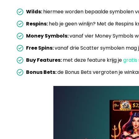
Wilds:
hiermee worden bepaalde symbolen vast
Respins:
heb je geen winlijn? Met de Respins k
Money Symbols:
vanaf vier Money Symbols wor
Free Spins:
vanaf drie Scatter symbolen mag j
Buy Features:
met deze feature krijg je
gratis
Bonus Bets:
de Bonus Bets vergroten je winka