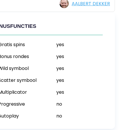
AALBERT DEKKER
NUSFUNCTIES
Gratis spins
yes
Bonus rondes
yes
Wild symbool
yes
Scatter symbool
yes
Multiplicator
yes
Progressive
no
Autoplay
no