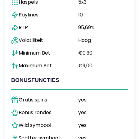
Haspels
5x3
Paylines
10
RTP
95,69%
Volatiliteit
Hoog
Minimum Bet
€0,30
Maximum Bet
€9,00
BONUSFUNCTIES
Gratis spins
yes
Bonus rondes
yes
Wild symbool
yes
Scatter symbool
yes