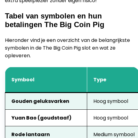
extra speelplezier zonder eigen risico!
Tabel van symbolen en hun
betalingen The Big Coin Pig
Hieronder vind je een overzicht van de belangrijkste
symbolen in de The Big Coin Pig slot en wat ze
opleveren.
Symbool
Type
Gouden geluksvarken
Hoog symbool
Yuan Bao (goudstaaf)
Hoog symbool
Rode lantaarn
Medium symbool