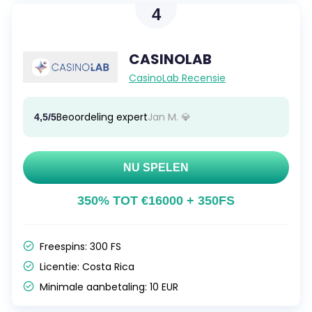
4
CASINOLAB
CasinoLab Recensie
Beoordeling expert
Jan M. 💎
4,5/5
NU SPELEN
350% TOT €16000 + 350FS
Freespins:
300 FS
Licentie:
Costa Rica
Minimale aanbetaling:
10 EUR