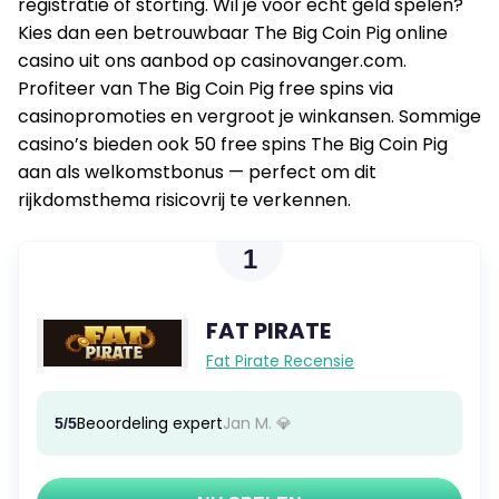
registratie of storting. Wil je voor echt geld spelen?
Kies dan een betrouwbaar The Big Coin Pig online
casino uit ons aanbod op casinovanger.com.
Profiteer van The Big Coin Pig free spins via
casinopromoties en vergroot je winkansen. Sommige
casino’s bieden ook 50 free spins The Big Coin Pig
aan als welkomstbonus — perfect om dit
rijkdomsthema risicovrij te verkennen.
1
FAT PIRATE
Fat Pirate Recensie
Beoordeling expert
Jan M. 💎
5/5