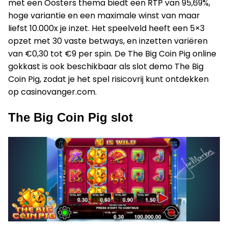
met een Oosters thema biedt een RTP van 95,69%,
hoge variantie en een maximale winst van maar
liefst 10.000x je inzet. Het speelveld heeft een 5×3
opzet met 30 vaste betways, en inzetten variëren
van €0,30 tot €9 per spin. De The Big Coin Pig online
gokkast is ook beschikbaar als slot demo The Big
Coin Pig, zodat je het spel risicovrij kunt ontdekken
op casinovanger.com.
The Big Coin Pig slot