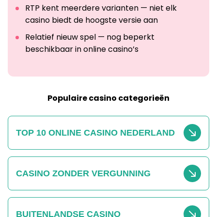
RTP kent meerdere varianten — niet elk
casino biedt de hoogste versie aan
Relatief nieuw spel — nog beperkt
beschikbaar in online casino’s
Populaire casino categorieën
TOP 10 ONLINE CASINO NEDERLAND
CASINO ZONDER VERGUNNING
BUITENLANDSE CASINO