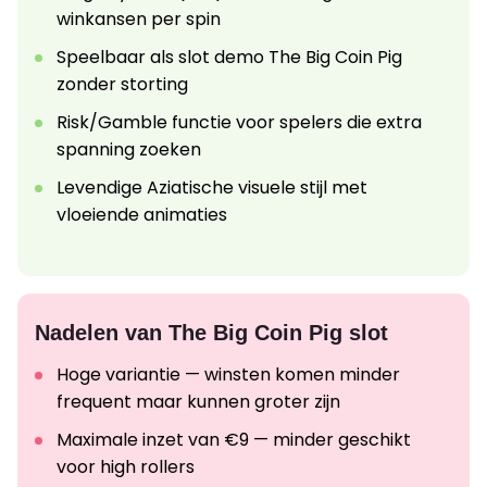
winkansen per spin
Speelbaar als slot demo The Big Coin Pig
zonder storting
Risk/Gamble functie voor spelers die extra
spanning zoeken
Levendige Aziatische visuele stijl met
vloeiende animaties
Nadelen van The Big Coin Pig slot
Hoge variantie — winsten komen minder
frequent maar kunnen groter zijn
Maximale inzet van €9 — minder geschikt
voor high rollers