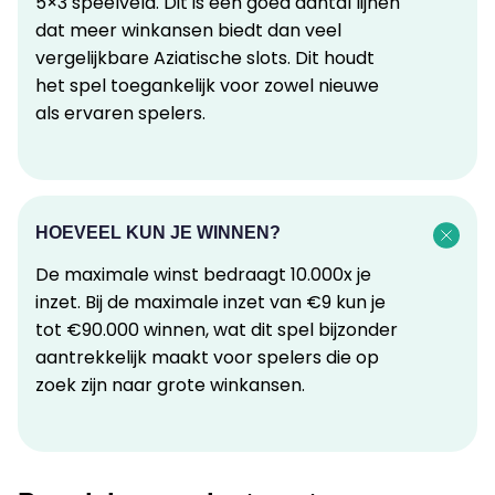
5×3 speelveld. Dit is een goed aantal lijnen
dat meer winkansen biedt dan veel
vergelijkbare Aziatische slots. Dit houdt
het spel toegankelijk voor zowel nieuwe
als ervaren spelers.
HOEVEEL KUN JE WINNEN?
De maximale winst bedraagt 10.000x je
inzet. Bij de maximale inzet van €9 kun je
tot €90.000 winnen, wat dit spel bijzonder
aantrekkelijk maakt voor spelers die op
zoek zijn naar grote winkansen.