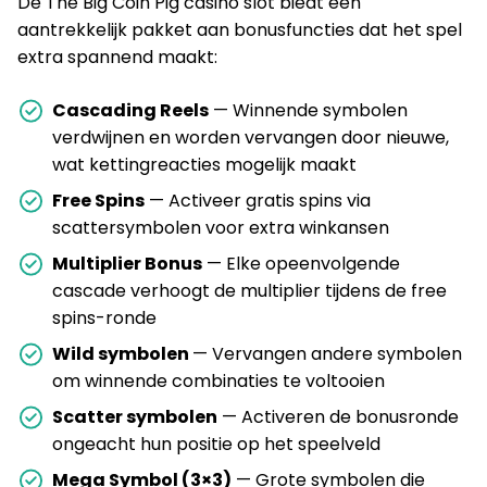
De The Big Coin Pig casino slot biedt een
aantrekkelijk pakket aan bonusfuncties dat het spel
extra spannend maakt:
Cascading Reels
— Winnende symbolen
verdwijnen en worden vervangen door nieuwe,
wat kettingreacties mogelijk maakt
Free Spins
— Activeer gratis spins via
scattersymbolen voor extra winkansen
Multiplier Bonus
— Elke opeenvolgende
cascade verhoogt de multiplier tijdens de free
spins-ronde
Wild symbolen
— Vervangen andere symbolen
om winnende combinaties te voltooien
Scatter symbolen
— Activeren de bonusronde
ongeacht hun positie op het speelveld
Mega Symbol (3×3)
— Grote symbolen die