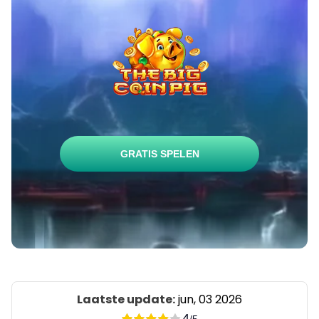
GRATIS SPELEN
Laatste update:
jun, 03 2026
4