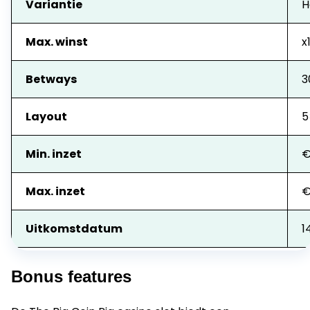
Variantie
H
Max. winst
x
Betways
3
Layout
5
Min. inzet
€
Max. inzet
€
Uitkomstdatum
1
Bonus features