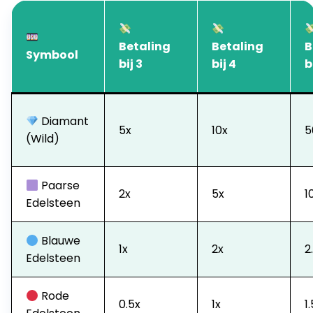
Betaling
Betaling
B
Symbool
bij 3
bij 4
b
Diamant
5x
10x
5
(Wild)
Paarse
2x
5x
1
Edelsteen
Blauwe
1x
2x
2
Edelsteen
Rode
0.5x
1x
1