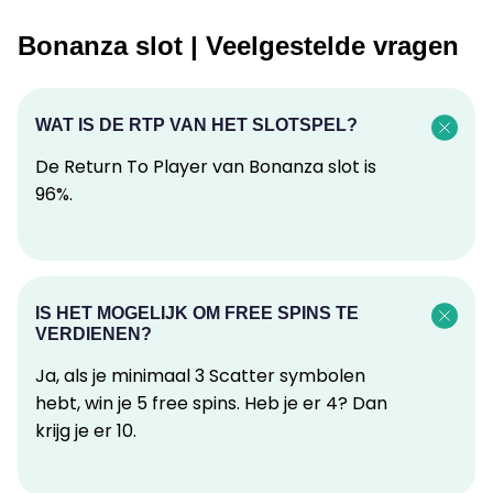
Bonanza slot | Veelgestelde vragen
WAT IS DE RTP VAN HET SLOTSPEL?
De Return To Player van Bonanza slot is
96%.
IS HET MOGELIJK OM FREE SPINS TE
VERDIENEN?
Ja, als je minimaal 3 Scatter symbolen
hebt, win je 5 free spins. Heb je er 4? Dan
krijg je er 10.