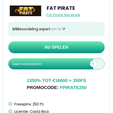
FAT PIRATE
Fat Pirate Recensie
Beoordeling expert
Jan M.
5/5
NU SPELEN
Geen vervaldatum
1350% TOT €16000 + 350FS
PROMOCODE:
FPIRATE250
Freespins:
250 FS
Licentie:
Costa Rica