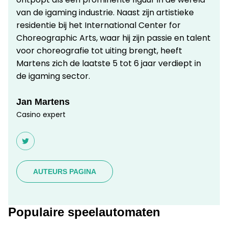
van de igaming industrie. Naast zijn artistieke
residentie bij het International Center for
Choreographic Arts, waar hij zijn passie en talent
voor choreografie tot uiting brengt, heeft
Martens zich de laatste 5 tot 6 jaar verdiept in
de igaming sector.
Jan Martens
Casino expert
AUTEURS PAGINA
Populaire speelautomaten