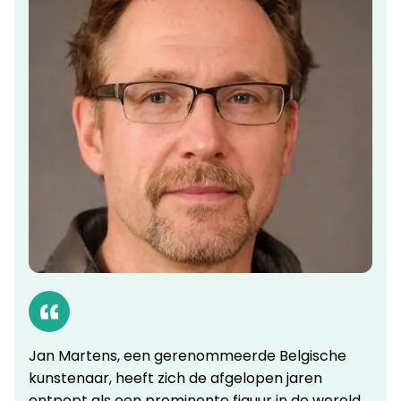
Jan Martens, een gerenommeerde Belgische
kunstenaar, heeft zich de afgelopen jaren
ontpopt als een prominente figuur in de wereld