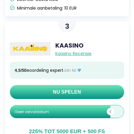
Minimale aanbetaling:
10 EUR
3
KAASINO
Kaasino Recensie
Beoordeling expert
Jan M.
4,5/5
NU SPELEN
Geen vervaldatum
225% TOT 5000 EUR + 500 FS