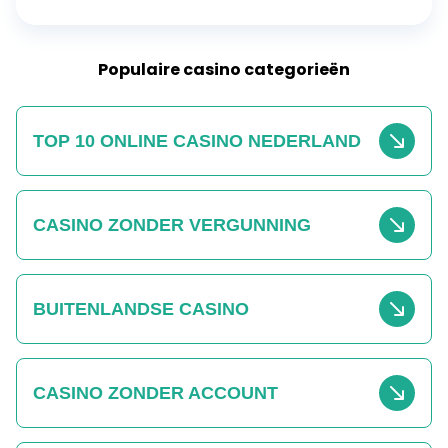
Populaire casino categorieën
TOP 10 ONLINE CASINO NEDERLAND
CASINO ZONDER VERGUNNING
BUITENLANDSE CASINO
CASINO ZONDER ACCOUNT