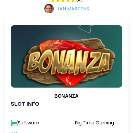
/5
JAN MARTENS
BONANZA
SLOT INFO
Software
Big Time Gaming