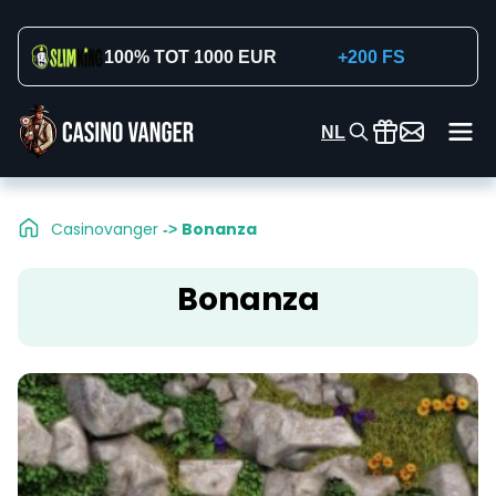
100% TOT 1000 EUR
+200 FS
NL
Casinovanger
Bonanza
->
Bonanza