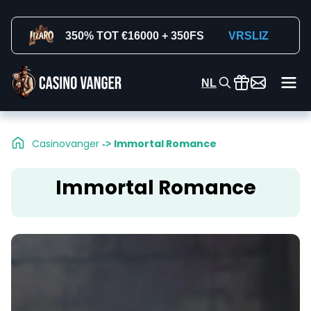
350% TOT €16000 + 350FS
VRSLIZ
NL
Casinovanger
Immortal Romance
->
Immortal Romance