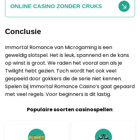
ONLINE CASINO ZONDER CRUKS
Conclusie
Immortal Romance van Microgaming is een
geweldig slotspel. Het is leuk, spannend en de kans
op winst is groot. We raden het vooral aan als je
Twilight hebt gezien. Toch wordt het ook veel
gespeeld door gokkers die de serie niet kennen.
Spelen bij Immortal Romance Casino’s gaat gepaard
met veel regels. Voor beginners is dit lastig.
Populaire soorten casinospellen
: