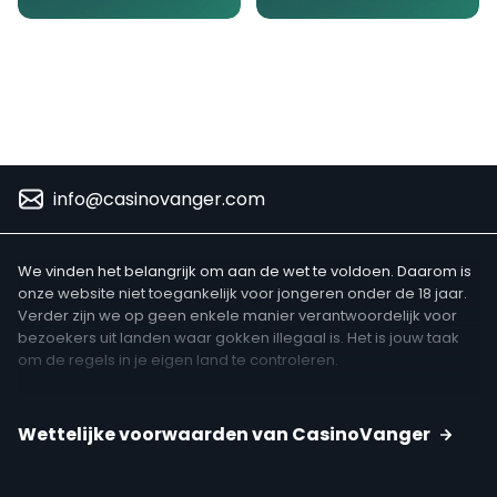
info@casinovanger.com
We vinden het belangrijk om aan de wet te voldoen. Daarom is
onze website niet toegankelijk voor jongeren onder de 18 jaar.
Verder zijn we op geen enkele manier verantwoordelijk voor
bezoekers uit landen waar gokken illegaal is. Het is jouw taak
om de regels in je eigen land te controleren.
Tenzij anders aangegeven, behouden we alle rechten op de
content op CasinoVanger.com. Dit omvat afbeeldingen,
Wettelijke voorwaarden van CasinoVanger
recensies, blogs, gidsen en overige content. Als je de inhoud
zonder toestemming gebruikt, verricht je een illegale activiteit.
Deze wordt bestraft door de wet.