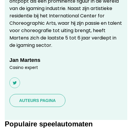
ontpopt als een prominente figuur in de wereld
van de igaming industrie. Naast zijn artistieke
residentie bij het International Center for
Choreographic Arts, waar hij zijn passie en talent
voor choreografie tot uiting brengt, heeft
Martens zich de laatste 5 tot 6 jaar verdiept in
de igaming sector.
Jan Martens
Casino expert
AUTEURS PAGINA
Populaire speelautomaten