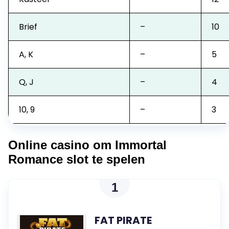
Brief
–
10
A, K
–
5
Q, J
–
4
10, 9
–
3
Online casino om Immortal
Romance slot te spelen
1
FAT PIRATE