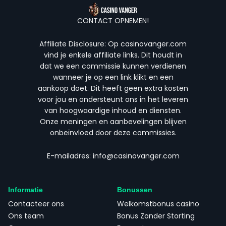
CONTACT OPNEMEN!
Affiliate Disclosure: Op casinovanger.com
vind je enkele affiliate links. Dit houdt in
dat we een commissie kunnen verdienen
wanneer je op een link klikt en een
aankoop doet. Dit heeft geen extra kosten
voor jou en ondersteunt ons in het leveren
van hoogwaardige inhoud en diensten.
Onze meningen en aanbevelingen blijven
onbeïnvloed door deze commissies.
E-mailadres:
info@casinovanger.com
Informatie
Bonussen
Contacteer ons
Welkomstbonus casino
Ons team
Bonus Zonder Storting