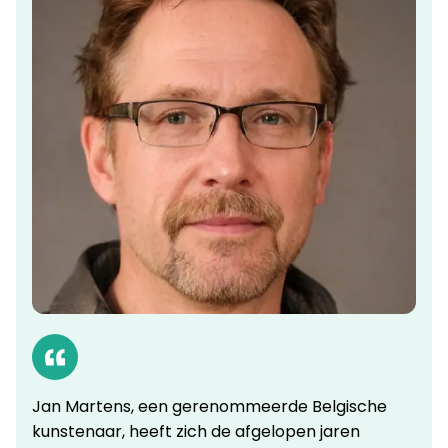
Jan Martens, een gerenommeerde Belgische
kunstenaar, heeft zich de afgelopen jaren