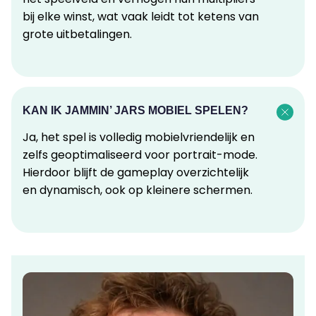
bij elke winst, wat vaak leidt tot ketens van
grote uitbetalingen.
KAN IK JAMMIN’ JARS MOBIEL SPELEN?
Ja, het spel is volledig mobielvriendelijk en
zelfs geoptimaliseerd voor portrait-mode.
Hierdoor blijft de gameplay overzichtelijk
en dynamisch, ook op kleinere schermen.