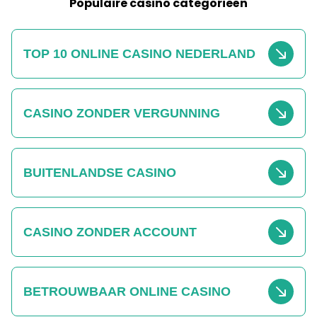
Populaire casino categorieën
TOP 10 ONLINE CASINO NEDERLAND
CASINO ZONDER VERGUNNING
BUITENLANDSE CASINO
CASINO ZONDER ACCOUNT
BETROUWBAAR ONLINE CASINO