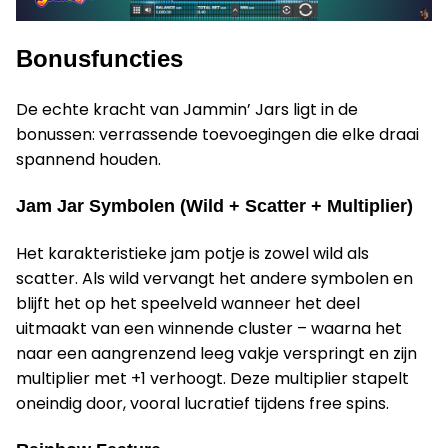
Bonusfuncties
De echte kracht van Jammin’ Jars ligt in de
bonussen: verrassende toevoegingen die elke draai
spannend houden.
Jam Jar Symbolen (Wild + Scatter + Multiplier)
Het karakteristieke jam potje is zowel wild als
scatter. Als wild vervangt het andere symbolen en
blijft het op het speelveld wanneer het deel
uitmaakt van een winnende cluster – waarna het
naar een aangrenzend leeg vakje verspringt en zijn
multiplier met +1 verhoogt. Deze multiplier stapelt
oneindig door, vooral lucratief tijdens free spins.