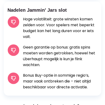
Nadelen Jammin’ Jars slot
Hoge volatiliteit: grote winsten komen
zelden voor. Voor spelers met beperkt
budget kan het lang duren voor er iets
valt.
Geen garantie op bonus: gratis spins
moeten worden getrokken, hoewel het
überhaupt mogelijk is kun je flink
wachten.
Bonus Buy-optie in sommige regio’s,
maar vaak ontbreken die – niet altijd
beschikbaar voor directe activatie.