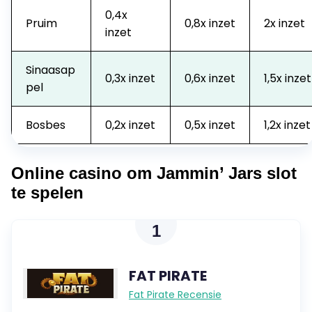
0,4x
Pruim
0,8x inzet
2x inzet
inzet
Sinaasap
0,3x inzet
0,6x inzet
1,5x inzet
pel
Bosbes
0,2x inzet
0,5x inzet
1,2x inzet
Online casino om Jammin’ Jars slot
te spelen
1
FAT PIRATE
Fat Pirate Recensie