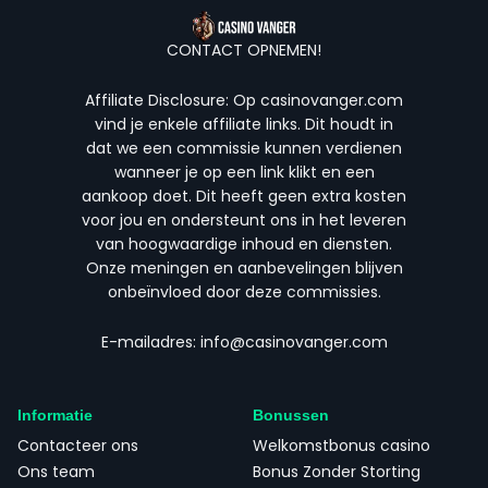
CONTACT OPNEMEN!
Affiliate Disclosure: Op casinovanger.com
vind je enkele affiliate links. Dit houdt in
dat we een commissie kunnen verdienen
wanneer je op een link klikt en een
aankoop doet. Dit heeft geen extra kosten
voor jou en ondersteunt ons in het leveren
van hoogwaardige inhoud en diensten.
Onze meningen en aanbevelingen blijven
onbeïnvloed door deze commissies.
E-mailadres:
info@casinovanger.com
Informatie
Bonussen
Contacteer ons
Welkomstbonus casino
Ons team
Bonus Zonder Storting