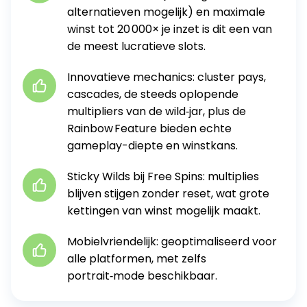
alternatieven mogelijk) en maximale
winst tot 20 000× je inzet is dit een van
de meest lucratieve slots.
Innovatieve mechanics: cluster pays,
cascades, de steeds oplopende
multipliers van de wild‑jar, plus de
Rainbow Feature bieden echte
gameplay-diepte en winstkans.
Sticky Wilds bij Free Spins: multiplies
blijven stijgen zonder reset, wat grote
kettingen van winst mogelijk maakt.
Mobielvriendelijk: geoptimaliseerd voor
alle platformen, met zelfs
portrait‑mode beschikbaar.