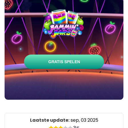
GRATIS SPELEN
Laatste update:
sep, 03 2025
3