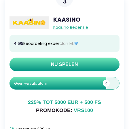
3
KAASINO
Kaasino Recensie
Beoordeling expert
Jan M.
4,5/5
NU SPELEN
Geen vervaldatum
225% TOT 5000 EUR + 500 FS
PROMOKODE:
VRS100