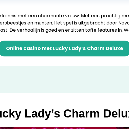
 kennis met een charmante vrouw. Met een prachtig mee
heersbeestjes en munten. Het spel is uitgebracht door No
st. De verhaallijn is goed en er zitten toffe features in. 
Online casino met Lucky Lady’s Charm Deluxe
ucky Lady’s Charm Delu