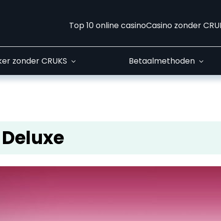
Top 10 online casino
Casino zonder CRU
er zonder CRUKS
Betaalmethoden
 Deluxe