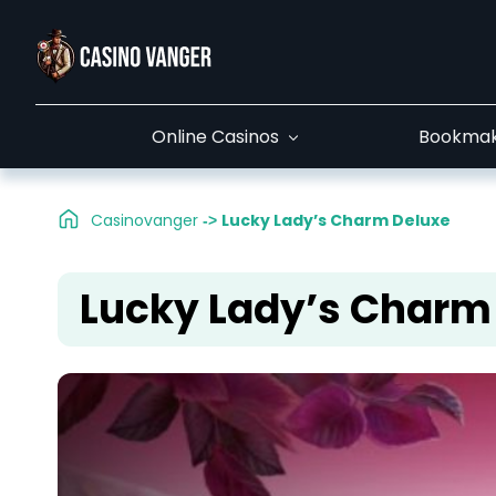
Online Casinos
Bookmak
Casinovanger
Lucky Lady’s Charm Deluxe
->
Lucky Lady’s Charm