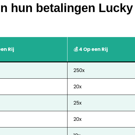
en hun betalingen Luck
een Rij
💰 4 Op een Rij
250x
20x
25x
20x