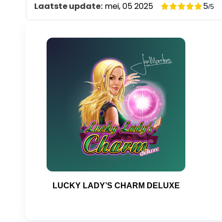
Laatste update:
mei, 05 2025
5
/5
LUCKY LADY’S CHARM DELUXE