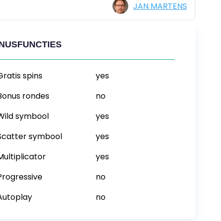
JAN MARTENS
NUSFUNCTIES
Gratis spins
yes
Bonus rondes
no
Wild symbool
yes
Scatter symbool
yes
Multiplicator
yes
Progressive
no
Autoplay
no