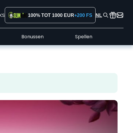
KS
100% TOT 1000 EUR
+200 FS
NL
Bonussen
Spellen