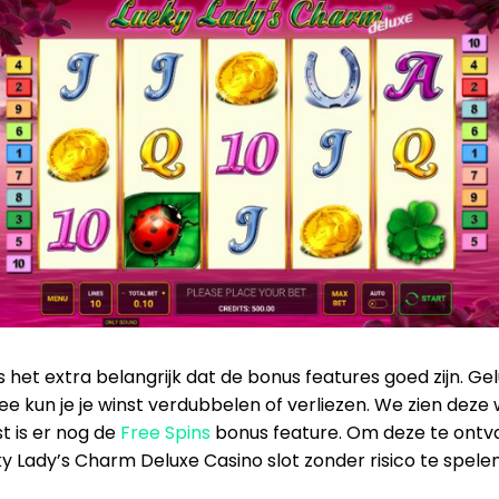
 is het extra belangrijk dat de bonus features goed zijn. 
 kun je je winst verdubbelen of verliezen. We zien deze w
t is er nog de
Free Spins
bonus feature. Om deze te ontv
ky Lady’s Charm Deluxe Casino slot zonder risico te spele