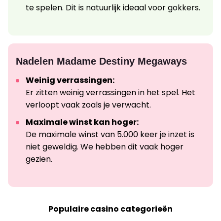
te spelen. Dit is natuurlijk ideaal voor gokkers.
Nadelen Madame Destiny Megaways
Weinig verrassingen:
Er zitten weinig verrassingen in het spel. Het
verloopt vaak zoals je verwacht.
Maximale winst kan hoger:
De maximale winst van 5.000 keer je inzet is
niet geweldig. We hebben dit vaak hoger
gezien.
Populaire casino categorieën