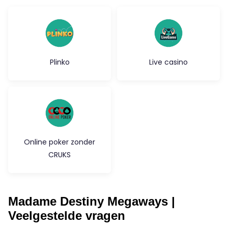
Plinko
Live casino
Online poker zonder
CRUKS
Madame Destiny Megaways |
Veelgestelde vragen