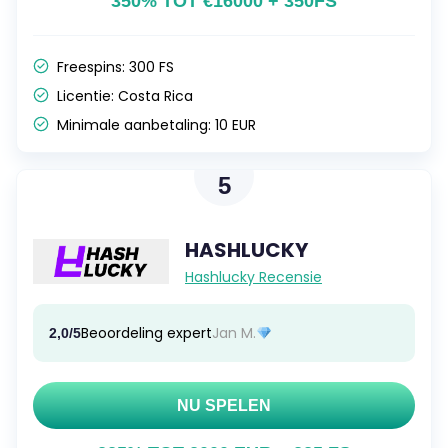
350% TOT €16000 + 350FS
Freespins:
300 FS
Licentie:
Costa Rica
Minimale aanbetaling:
10 EUR
5
HASHLUCKY
Hashlucky Recensie
Beoordeling expert
Jan M.
2,0/5
NU SPELEN