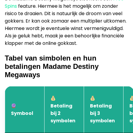
Spins
feature. Hiermee is het mogelijk om zonder
risico te draaien. Dit is natuurlijk de droom van veel
gokkers. Er kan ook zomaar een multiplier uitkomen.
Hiermee wordt je eventuele winst vermenigvuldigd.
Als je geluk hebt, maak je een behoorlijke financiële
klapper met de online gokkast.
Tabel van simbolen en hun
betalingen Madame Destiny
Megaways
Betaling
Betaling
B
Symbool
bij 2
bij 3
b
symbolen
symbolen
s