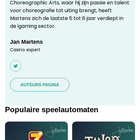
Choreographic Arts, waar hij zijn passie en talent
voor choreografie tot uiting brengt, heeft
Martens zich de laatste 5 tot 6 jaar verdiept in
de igaming sector.
Jan Martens
Casino expert
AUTEURS PAGINA
Populaire speelautomaten