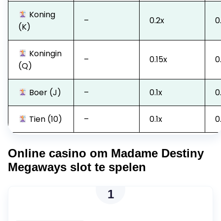
Koning
–
0.2x
0
(K)
Koningin
–
0.15x
0
(Q)
Boer (J)
–
0.1x
0
Tien (10)
–
0.1x
0
Online casino om Madame Destiny
Megaways slot te spelen
1