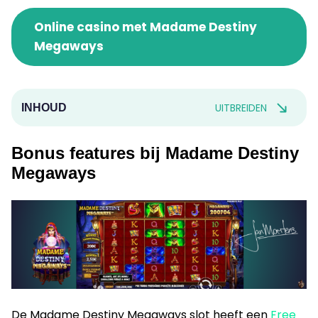
Online casino met Madame Destiny
Megaways
UITBREIDEN
INHOUD
Bonus features bij Madame Destiny
Megaways
De Madame Destiny Megaways slot heeft een
Free