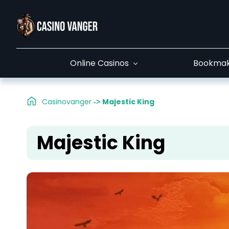
Online Casinos
Bookmak
Casinovanger
Majestic King
->
Majestic King