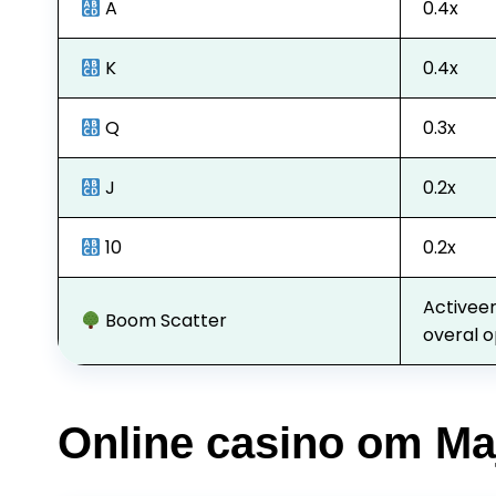
A
0.4x
K
0.4x
Q
0.3x
J
0.2x
10
0.2x
Activeer
Boom Scatter
overal o
Online casino om Maj