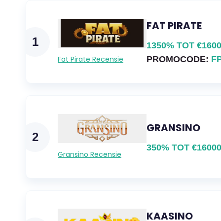
FAT PIRATE
1
1350% TOT €1600
PROMOCODE:
F
Fat Pirate Recensie
GRANSINO
2
350% TOT €16000
Gransino Recensie
KAASINO