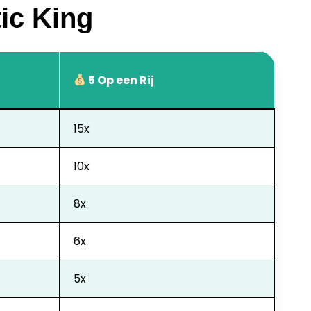
ic King
5 Op een Rij
15x
10x
8x
6x
5x