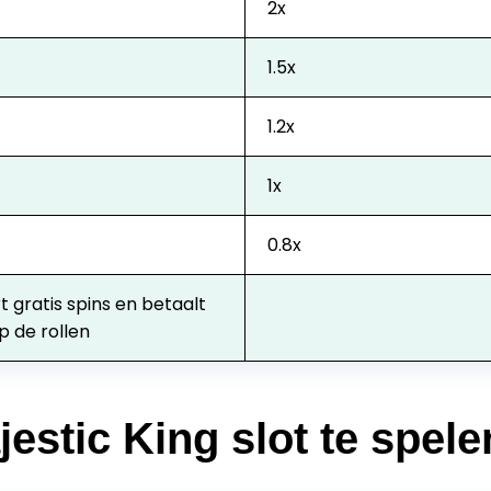
2x
1.5x
1.2x
1x
0.8x
t gratis spins en betaalt
p de rollen
estic King slot te spele