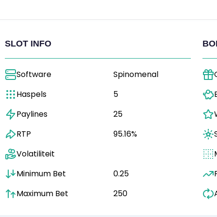
SLOT INFO
BO
Software
Spinomenal
Haspels
5
Paylines
25
RTP
95.16%
Volatiliteit
Minimum Bet
0.25
Maximum Bet
250