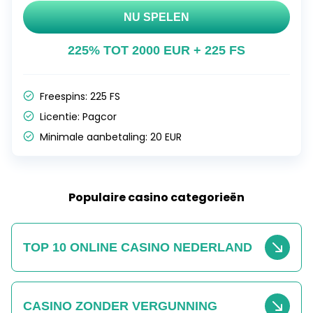
NU SPELEN
225% TOT 2000 EUR + 225 FS
Freespins:
225 FS
Licentie:
Pagcor
Minimale aanbetaling:
20 EUR
Populaire casino categorieën
TOP 10 ONLINE CASINO NEDERLAND
CASINO ZONDER VERGUNNING