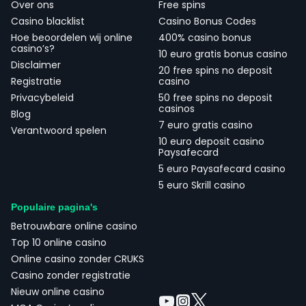
Over ons
Free spins
Casino blacklist
Casino Bonus Codes
Hoe beoordelen wij online
400% casino bonus
casino’s?
10 euro gratis bonus casino
Disclaimer
20 free spins no deposit
Registratie
casino
Privacybeleid
50 free spins no deposit
casinos
Blog
7 euro gratis casino
Verantwoord spelen
10 euro deposit casino
Paysafecard
5 euro Paysafecard casino
5 euro Skrill casino
Populaire pagina's
Betrouwbare online casino
Top 10 online casino
Online casino zonder CRUKS
Casino zonder registratie
Nieuw online casino