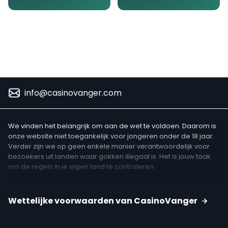
info@casinovanger.com
We vinden het belangrijk om aan de wet te voldoen. Daarom is
onze website niet toegankelijk voor jongeren onder de 18 jaar.
Verder zijn we op geen enkele manier verantwoordelijk voor
bezoekers uit landen waar gokken illegaal is. Het is jouw taak
om de regels in je eigen land te controleren.
Tenzij anders aangegeven, behouden we alle rechten op de
content op CasinoVanger.com. Dit omvat afbeeldingen,
Wettelijke voorwaarden van CasinoVanger
recensies, blogs, gidsen en overige content. Als je de inhoud
zonder toestemming gebruikt, verricht je een illegale activiteit.
Deze wordt bestraft door de wet.