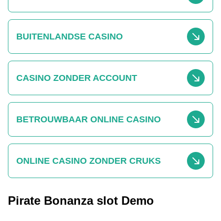
BUITENLANDSE CASINO
CASINO ZONDER ACCOUNT
BETROUWBAAR ONLINE CASINO
ONLINE CASINO ZONDER CRUKS
Pirate Bonanza slot Demo