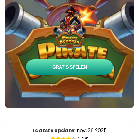
GRATIS SPELEN
Laatste update:
nov, 26 2025
4.1