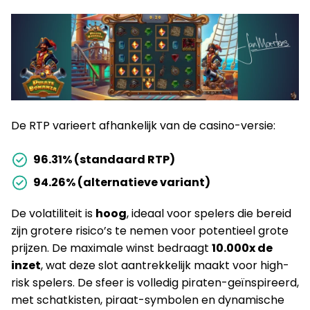
De RTP varieert afhankelijk van de casino-versie:
96.31% (standaard RTP)
94.26% (alternatieve variant)
De volatiliteit is
hoog
, ideaal voor spelers die bereid
zijn grotere risico’s te nemen voor potentieel grote
prijzen. De maximale winst bedraagt
10.000x de
inzet
, wat deze slot aantrekkelijk maakt voor high-
risk spelers. De sfeer is volledig piraten-geïnspireerd,
met schatkisten, piraat-symbolen en dynamische