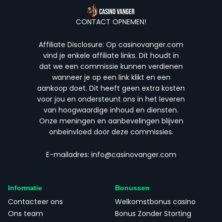
CONTACT OPNEMEN!
Affiliate Disclosure: Op casinovanger.com
vind je enkele affiliate links. Dit houdt in
dat we een commissie kunnen verdienen
wanneer je op een link klikt en een
aankoop doet. Dit heeft geen extra kosten
voor jou en ondersteunt ons in het leveren
van hoogwaardige inhoud en diensten.
Onze meningen en aanbevelingen blijven
onbeïnvloed door deze commissies.
E-mailadres:
info@casinovanger.com
Informatie
Bonussen
Contacteer ons
Welkomstbonus casino
Ons team
Bonus Zonder Storting