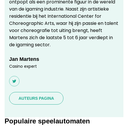
ontpopt als een prominente figuur in de wereld
van de igaming industrie. Naast zijn artistieke
residentie bij het International Center for
Choreographic Arts, waar hij zijn passie en talent
voor choreografie tot uiting brengt, heeft
Martens zich de laatste 5 tot 6 jaar verdiept in
de igaming sector.
Jan Martens
Casino expert
AUTEURS PAGINA
Populaire speelautomaten