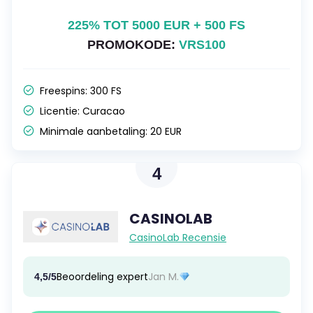
225% TOT 5000 EUR + 500 FS
PROMOKODE:
VRS100
Freespins:
300 FS
Licentie:
Curacao
Minimale aanbetaling:
20 EUR
4
CASINOLAB
CasinoLab Recensie
Beoordeling expert
Jan M.
4,5/5