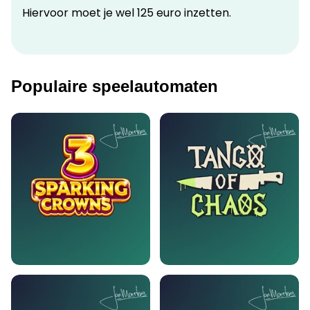
Hiervoor moet je wel 125 euro inzetten.
Populaire speelautomaten