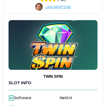
/5
JAN MARTENS
TWIN SPIN
SLOT INFO
Software
NetEnt