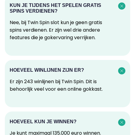
KUN JE TIJDENS HET SPELEN GRATIS
SPINS VERDIENEN?
Nee, bij Twin Spin slot kun je geen gratis
spins verdienen. Er zijn wel drie andere
features die je gokervaring verrijken.
HOEVEEL WINLIJNEN ZIJN ER?
Er zijn 243 winlijnen bij Twin Spin. Dit is
behoorlijk veel voor een online gokkast.
HOEVEEL KUN JE WINNEN?
Je kunt maximaal 135.000 euro winnen.