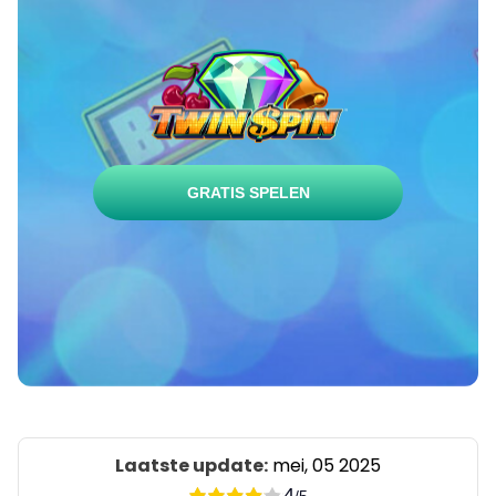
GRATIS SPELEN
Laatste update:
mei, 05 2025
4