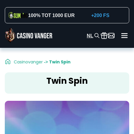
100% TOT 1000 EUR
+200 FS
NL
Casinovanger
Twin Spin
->
Twin Spin